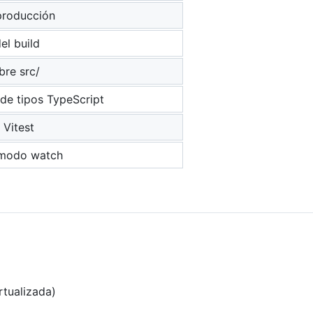
producción
el build
bre src/
de tipos TypeScript
 Vitest
 modo watch
rtualizada)