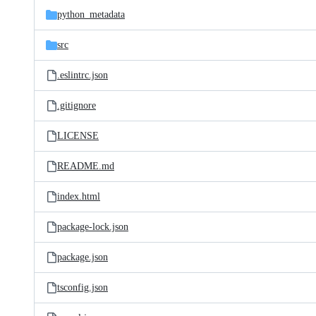
python_metadata
src
.eslintrc.json
.gitignore
LICENSE
README.md
index.html
package-lock.json
package.json
tsconfig.json