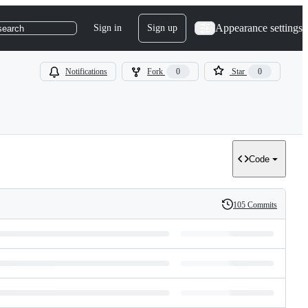
Appearance settings
Sign in
Sign up
search
Notifications
Fork
0
Star
0
Code
105 Commits
History