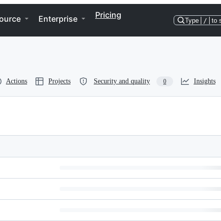
Pricing
ource
Enterprise
Type
/
to 
Actions
Projects
Security and quality
Insights
0