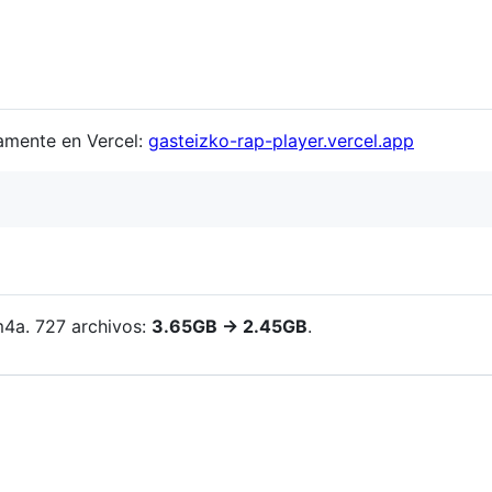
amente en Vercel:
gasteizko-rap-player.vercel.app
m4a. 727 archivos:
3.65GB -> 2.45GB
.