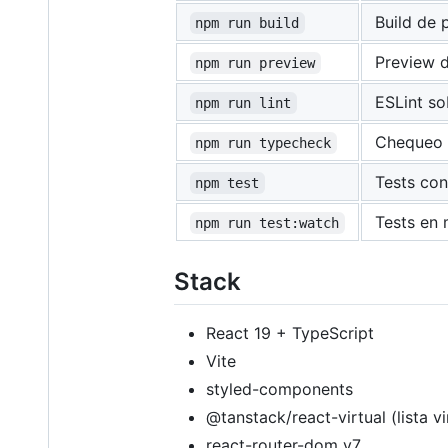
Build de 
npm run build
Preview d
npm run preview
ESLint so
npm run lint
Chequeo 
npm run typecheck
Tests con
npm test
Tests en
npm run test:watch
Stack
React 19 + TypeScript
Vite
styled-components
@tanstack/react-virtual (lista vi
react-router-dom v7