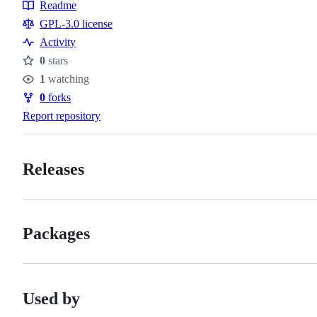
Readme
Resources
GPL-3.0 license
Activity
0
stars
Stars
1
watching
Watchers
0
forks
Forks
Report repository
Releases
Packages
Used by