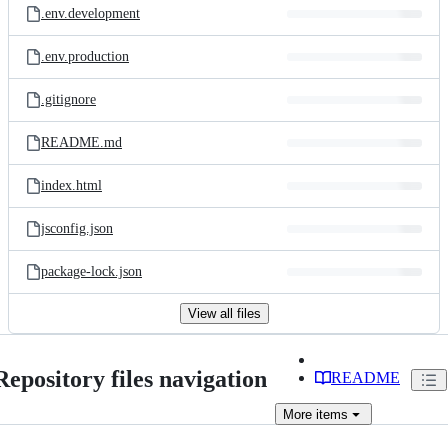
.env.development
.env.production
.gitignore
README.md
index.html
jsconfig.json
package-lock.json
View all files
Repository files navigation
README
More
items