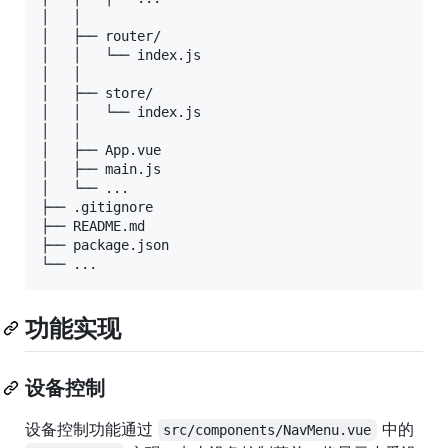
│   │   

│   ├── router/

│   │   └── index.js

│   │   

│   ├── store/

│   │   └── index.js

│   │   

│   ├── App.vue

│   ├── main.js

│   └── ...

├── .gitignore

├── README.md

├── package.json

功能实现
设备控制
设备控制功能通过
中的
src/components/NavMenu.vue