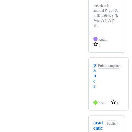
webviewを
androidでキオス
ク風に表示する
ためのもので
す。
Kotlin
1
p
Public template
a
p
e
r
Shell
1
acad
Public
emic