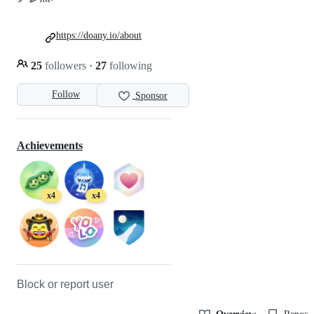
https://doany.io/about
25
followers
·
27
following
Follow
Sponsor
Achievements
x4
x4
Block or report user