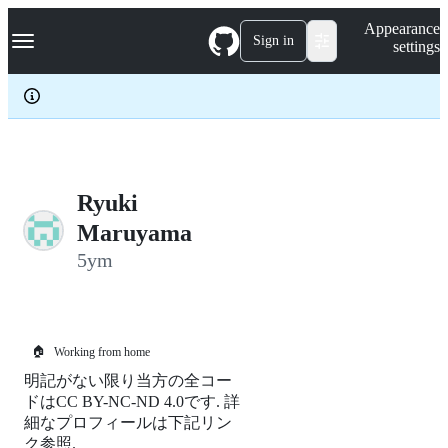
S
Navigation Menu
Appearance
k
Sign in
settings
i
p
t
o
c
o
n
t
e
Ryuki
n
Maruyama
t
5ym
🏠
Working from home
明記がない限り当方の全コー
ドはCC BY-NC-ND 4.0です. 詳
細なプロフィールは下記リン
ク参照.