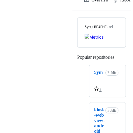
Overview
Reposit
5ym
/
README
.md
Popular repositories
Loading
5ym
Public
1
kiosk
Public
-web
view-
andr
oid