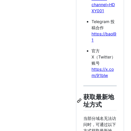
channel=HD
XY001
Telegram 投
稿合作
https://baol9
1
官方
X（Twitter）
账号
https://x.co
m/91blw
获取最新地
址方式
当部分域名无法访
问时，可通过以下
方式获取最新地