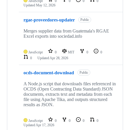
JavaScript
0
0
0
0
Updated
May 12, 2026
rgae-proveedores-updater
Public
Merges supplier data from Guatemala's RGAE
Excel exports into sociedad.info
JavaScript
0
MIT
0
0
0
Updated
Apr 28, 2026
ocds-document-download
Public
A Node.js script that downloads files referenced in
OCDS (Open Contracting Data Standard) JSON
documents, extracts text and metadata from each
file using Apache Tika, and outputs structured
results as JSON.
JavaScript
0
0
0
0
Updated
Apr 17, 2026