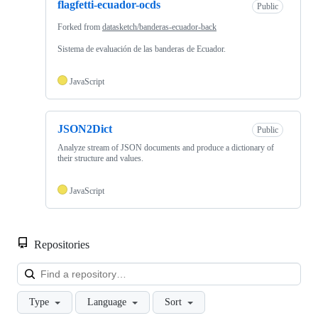
flagfetti-ecuador-ocds
Public
Forked from
datasketch/banderas-ecuador-back
Sistema de evaluación de las banderas de Ecuador.
JavaScript
JSON2Dict
Public
Analyze stream of JSON documents and produce a dictionary of
their structure and values.
JavaScript
Repositories
Loa
Type
Language
Sort