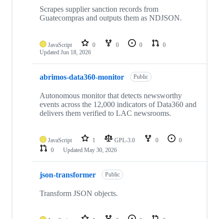
Scrapes supplier sanction records from
Guatecompras and outputs them as NDJSON.
JavaScript
0
0
0
0
Updated
Jun 18, 2026
abrimos-data360-monitor
Public
Autonomous monitor that detects newsworthy
events across the 12,000 indicators of Data360 and
delivers them verified to LAC newsrooms.
JavaScript
1
GPL-3.0
0
0
0
Updated
May 30, 2026
json-transformer
Public
Transform JSON objects.