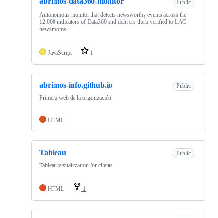
abrimos-data360-monitor
Public
Autonomous monitor that detects newsworthy events across the
12,000 indicators of Data360 and delivers them verified to LAC
newsrooms.
JavaScript
1
abrimos-info.github.io
Public
Primera web de la organización
HTML
Tableau
Public
Tableau visualitzation for clients
HTML
1