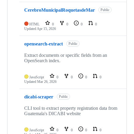
CerebroMunicipalRoquetasdeMar
Public
HTML
0
0
0
0
Updated
Apr 15, 2026
opensearch-extract
Public
Extract documents or specific fields from an
OpenSearch index.
JavaScript
0
0
0
0
Updated
Mar 26, 2026
dicabi-scraper
Public
CLI tool to extract property registration data from
Guatemala's DICABI website
JavaScript
0
0
0
0