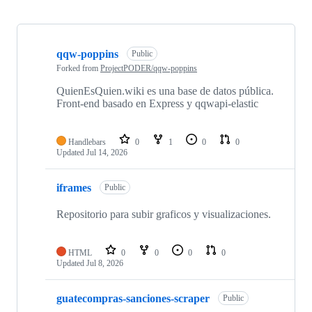
Showing
10
qqw-poppins
of
Public
34
Forked from
ProjectPODER/qqw-poppins
repositories
QuienEsQuien.wiki es una base de datos pública.
Front-end basado en Express y qqwapi-elastic
Handlebars
0
1
0
0
Updated
Jul 14, 2026
iframes
Public
Repositorio para subir graficos y visualizaciones.
HTML
0
0
0
0
Updated
Jul 8, 2026
guatecompras-sanciones-scraper
Public