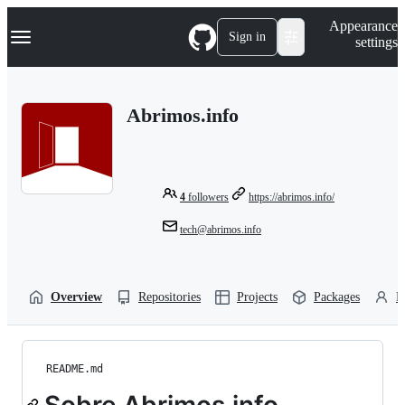
S
Navigation Menu
Appearance
k
Sign in
settings
i
p
t
o
Abrimos.info
c
o
n
t
e
n
4
followers
https://abrimos.info/
t
tech@abrimos.info
Overview
Repositories
Projects
Packages
P
README.md