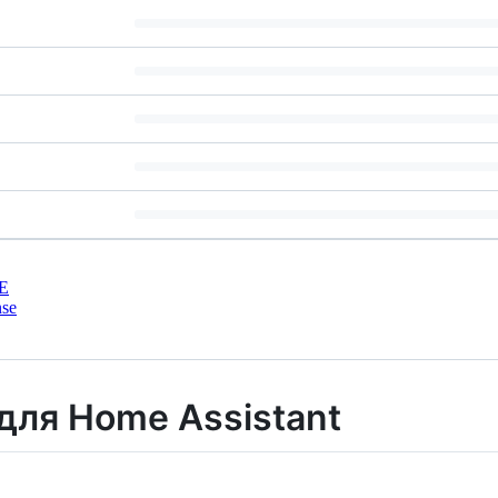
E
nse
для Home Assistant