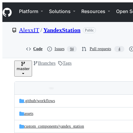
S
Navigation Menu
k
Platform
Solutions
Resources
Open S
i
p
t
AlexxIT
/
YandexStation
Public
o
c
o
n
Code
Issues
Pull requests
94
4
t
e
Branches
Tags
n
master
t
Folders
Latest
and
.github/
workflows
commit
files
assets
custom_components/
yandex_station