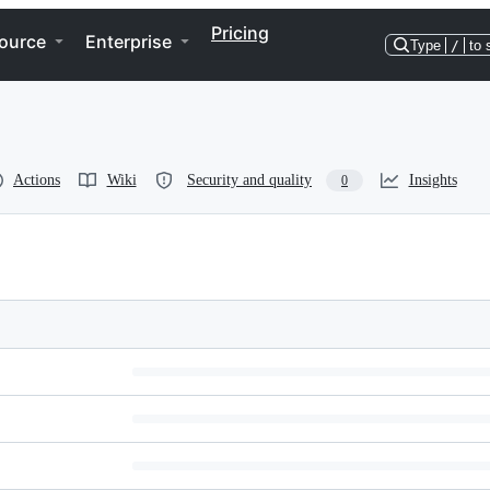
Pricing
ource
Enterprise
Type
/
to 
Actions
Wiki
Security and quality
Insights
0