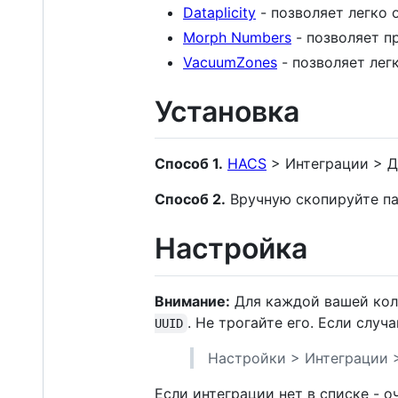
Dataplicity
- позволяет легко 
Morph Numbers
- позволяет п
VacuumZones
- позволяет лег
Установка
Способ 1.
HACS
> Интеграции > До
Способ 2.
Вручную скопируйте п
Настройка
Внимание:
Для каждой вашей кол
. Не трогайте его. Если случ
UUID
Настройки > Интеграции 
Если интеграции нет в списке - о