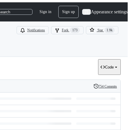
Appearance settings
Sign in
Sign up
search
Notifications
Fork
173
Star
1.9k
Code
754 Commits
History