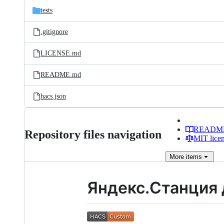
tests
.gitignore
LICENSE.md
README.md
hacs.json
READM
Repository files navigation
MIT lice
More
items
Яндекс.Станция 