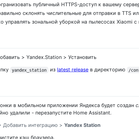
огранизовать публичный HTTPS-доступ к вашему сервер
равильно склонять числительные для отправки в TTS ил
ко управлять зональной уборкой на пылесосах Xiaomi 
бавить > Yandex.Station > Установить
апку
из
latest release
в директорию
yandex_station
/con
онки в мобильном приложении Яндекса будет создан
с
айно удалили - перезапустите Home Assistant.
> Добавить интеграцию >
Yandex Station
чистите кэш браузера.