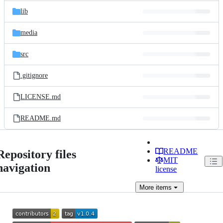
lib
media
src
.gitignore
LICENSE.md
README.md
README
Repository files
MIT
navigation
license
More
items