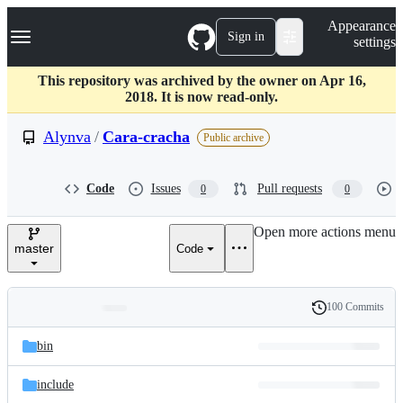
S
Navigation Menu
Appearance
k
Sign in
settings
i
p
t
This repository was archived by the owner on Apr 16,
o
2018. It is now read-only.
c
o
Alynva
/
Cara-cracha
Public archive
n
t
e
Code
Issues
Pull requests
0
0
n
t
Open more actions menu
master
Code
100 Commits
Folders
History
Latest
and
bin
commit
files
include