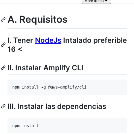
More
items
A. Requisitos
I. Tener
NodeJs
Intalado preferible
16 <
II. Instalar Amplify CLI
npm install -g @aws-amplify/cli
III. Instalar las dependencias
npm install 