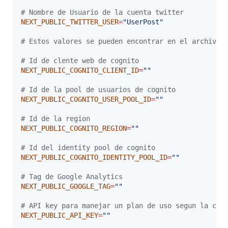
#
 Nombre de Usuario de la cuenta twitter
NEXT_PUBLIC_TWITTER_USER
=
"
UserPost
"
#
 Estos valores se pueden encontrar en el archivo 
#
 Id de clente web de cognito
NEXT_PUBLIC_COGNITO_CLIENT_ID
=
"
"
#
 Id de la pool de usuarios de cognito
NEXT_PUBLIC_COGNITO_USER_POOL_ID
=
"
"
#
 Id de la region
NEXT_PUBLIC_COGNITO_REGION
=
"
"
#
 Id del identity pool de cognito
NEXT_PUBLIC_COGNITO_IDENTITY_POOL_ID
=
"
"
#
 Tag de Google Analytics
NEXT_PUBLIC_GOOGLE_TAG
=
"
"
#
 API key para manejar un plan de uso segun la con
NEXT_PUBLIC_API_KEY
=
"
"