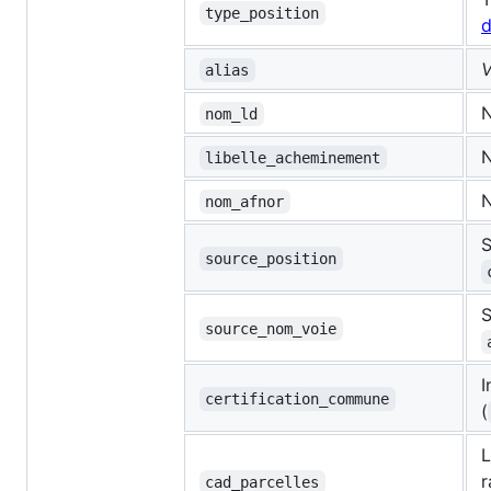
type_position
d
V
alias
N
nom_ld
N
libelle_acheminement
N
nom_afnor
S
source_position
S
source_nom_voie
I
certification_commune
(
L
r
cad_parcelles