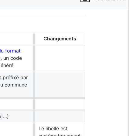
V
Changements
du format
, un code
généré.
t préfixé par
 ou commune
…)
a
Le libellé est
systématiquement