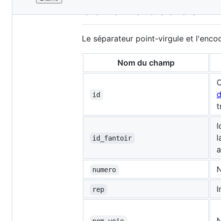
File
Schéma des donné
metadata
and
Le séparateur point-virgule et l'enco
controls
Nom du champ
C
d
id
t
I
l
id_fantoir
a
N
numero
I
rep
N