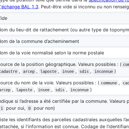
'échange BAL 1.3
. Peut-être vide si inconnu ou non renseig
ide
om du lieu-dit de rattachement (ou autre type de toponym
om de la commune d’acheminement
om de la voie normalisé selon la norme postale
ource de la position géographique. Valeurs possibles : (
co
,
,
,
,
,
)
cadastre
arcep
laposte
insee
sdis
inconnue
ource du nom de la voie. Valeurs possibles : (
,
commune
ca
,
,
,
,
)
arcep
laposte
insee
sdis
inconnue
ndique si l’adresse a été certifiée par la commune. Valeurs p
pour oui,
pour non)
1
0
iste les identifiants des parcelles cadastrales auxquelles l’
attachée, si l'information est connue. Codage de l’identifian