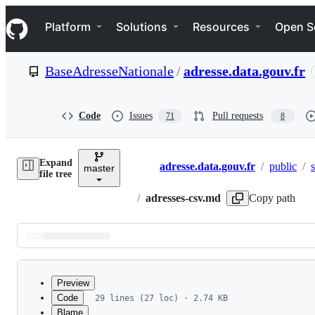
S
Navigation Menu
k
Platform
Solutions
Resources
Open S
i
p
t
BaseAdresseNationale
/
adresse.data.gouv.fr
o
c
o
n
Code
Issues
Pull requests
71
8
t
e
n
Expand
t
adresse.data.gouv.fr
/
public
/
master
Breadcrumbs
file tree
/
adresses-csv.md
Copy path
Latest
commit
Preview
Code
29 lines (27 loc) · 2.74 KB
Blame