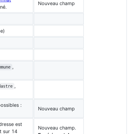
Nouveau champ
né.
e)
,
mmune
,
dastre
ossibles :
Nouveau champ
adresse est
Nouveau champ.
t sur 14