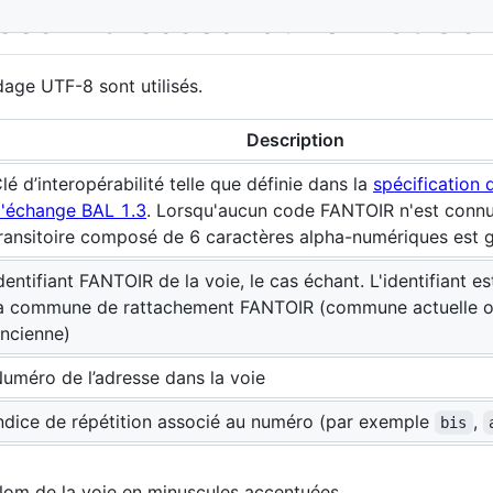
es “Adresses” au format CS
dage UTF-8 sont utilisés.
Description
lé d’interopérabilité telle que définie dans la
spécification 
'échange BAL 1.3
. Lorsqu'aucun code FANTOIR n'est connu
ransitoire composé de 6 caractères alpha-numériques est 
dentifiant FANTOIR de la voie, le cas échant. L'identifiant es
a commune de rattachement FANTOIR (commune actuelle
ncienne)
uméro de l’adresse dans la voie
ndice de répétition associé au numéro (par exemple
,
bis
om de la voie en minuscules accentuées