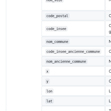
nom_voie
C
code_postal
C
code_insee
g
N
nom_commune
C
code_insee_ancienne_commune
N
nom_ancienne_commune
C
x
C
y
L
lon
L
lat
T