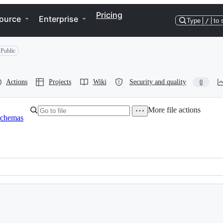
Pricing
ource
Enterprise
Type
/
to 
Public
Actions
Projects
Wiki
Security and quality
0
More file actions
schemas