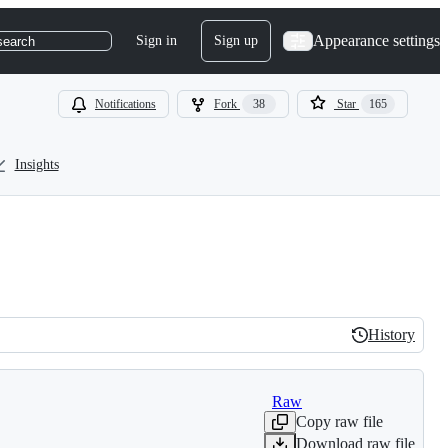
Appearance settings
Sign in
Sign up
search
Notifications
Fork
38
Star
165
Insights
History
History
Raw
Copy raw file
Download raw file