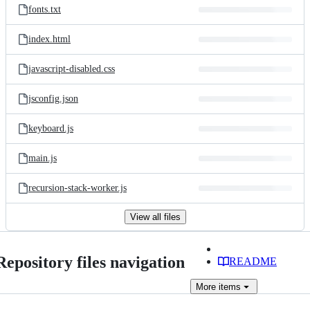
fonts.txt
index.html
javascript-disabled.css
jsconfig.json
keyboard.js
main.js
recursion-stack-worker.js
View all files
Repository files navigation
README
More
items