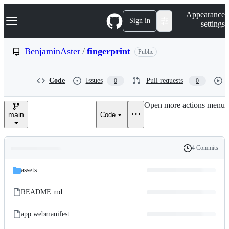
S
Navigation Menu
Appearance
k
Sign in
settings
i
p
t
BenjaminAster
/
fingerprint
Public
o
c
o
Code
Issues
Pull requests
0
0
n
t
e
Open more actions menu
n
main
Code
t
4 Commits
Folders
History
Latest
and
assets
commit
files
README.md
app.webmanifest