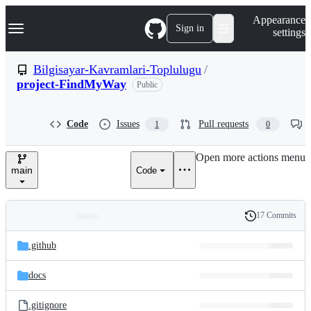
S
Navigation Menu
Appearance
k
Sign in
settings
i
p
t
Bilgisayar-Kavramlari-Toplulugu
/
o
project-FindMyWay
Public
c
o
n
t
Code
Issues
Pull requests
1
0
e
n
Open more actions menu
t
main
Code
17 Commits
Folders
History
Latest
and
.github
commit
files
docs
.gitignore