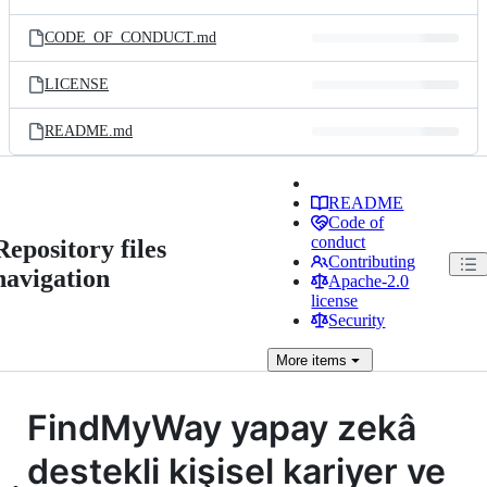
CODE_OF_CONDUCT.md
LICENSE
README.md
README
Code of
conduct
Repository files
Contributing
navigation
Apache-2.0
license
Security
More
items
FindMyWay yapay zekâ
destekli kişisel kariyer ve