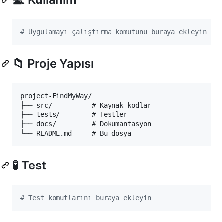
#
 Uygulamayı çalıştırma komutunu buraya ekleyin
📁 Proje Yapısı
project-FindMyWay/

├── src/          # Kaynak kodlar

├── tests/        # Testler

├── docs/         # Dokümantasyon

🧪 Test
#
 Test komutlarını buraya ekleyin