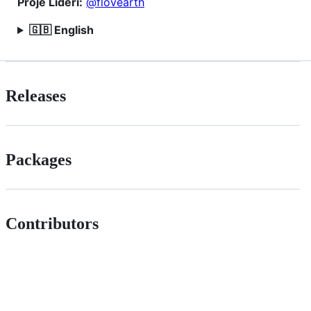
Proje Lideri:
@flovearth
🇬🇧 English
Releases
Packages
Contributors