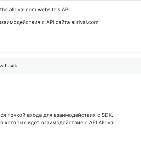
he allrival.com website's API
аимодействия с API сайта allrival.com
яется точкой входа для взаимодействия с SDK.
 которых идет взаимодействие с API Allrival.