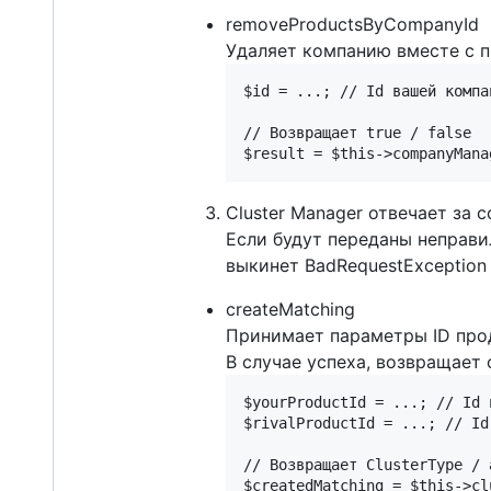
removeProductsByCompanyId
Удаляет компанию вместе с п
$id = ...; // Id вашей компан
// Возвращает true / false

Cluster Manager отвечает за 
Если будут переданы неправи
выкинет BadRequestException
createMatching
Принимает параметры ID прод
В случае успеха, возвращает
$yourProductId = ...; // Id 
$rivalProductId = ...; // Id
// Возвращает ClusterType / a