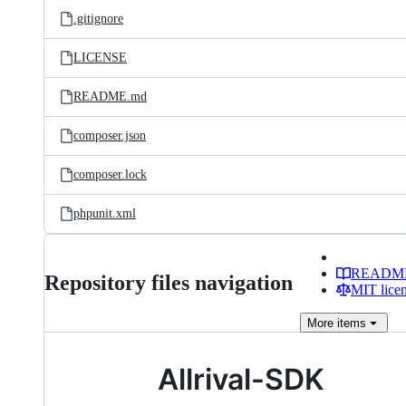
.gitignore
LICENSE
README.md
composer.json
composer.lock
phpunit.xml
READM
Repository files navigation
MIT lice
More
items
Allrival-SDK