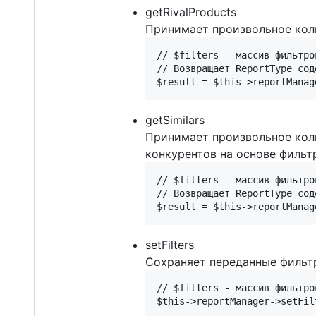
getRivalProducts
Принимает произвольное коли
// $filters - массив фильтро
// Возвращает ReportType сод
getSimilars
Принимает произвольное кол
конкурентов на основе фильт
// $filters - массив фильтро
// Возвращает ReportType сод
setFilters
Сохраняет переданные фильт
// $filters - массив фильтро