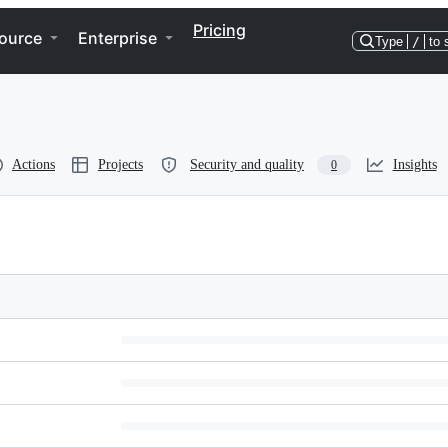
Pricing
ource
Enterprise
Type
/
to 
Actions
Projects
Security and quality
Insights
0