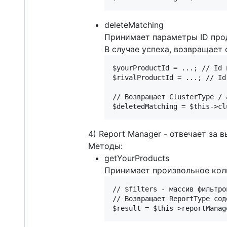
deleteMatching
Принимает параметры ID прод
В случае успеха, возвращает
$yourProductId = ...; // Id 
$rivalProductId = ...; // Id
// Возвращает ClusterType / a
4) Report Manager - отвечает за
Методы:
getYourProducts
Принимает произвольное коли
// $filters - массив фильтро
// Возвращает ReportType сод