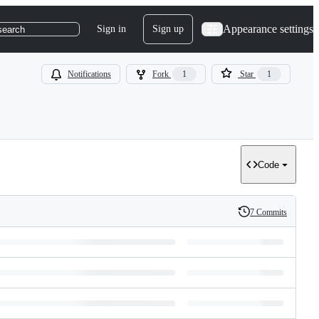
Appearance settings
Sign in
Sign up
search
Notifications
Fork
1
Star
1
Code
7 Commits
History