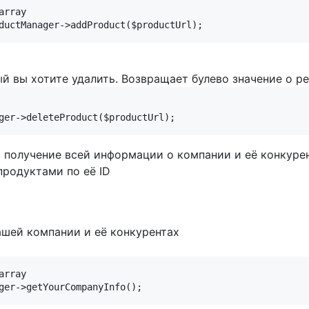
rray

й вы хотите удалить. Возвращает булево значение о резу
получение всей информации о компании и её конкурента
продуктами по её ID
шей компании и её конкурентах
rray
