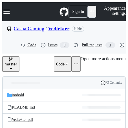
S
Navigation Menu
Appearance
k
Sign in
settings
i
p
t
CasualGaming
/
Vedtekter
Public
o
c
o
Code
Issues
Pull requests
0
1
n
t
e
Open more actions menu
n
master
Code
t
73 Commits
Folders
History
Latest
and
innhold
commit
files
README.md
Vedtekter.pdf