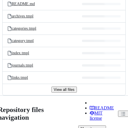
README.md
archives.tmpl
categories.tmpl
category.tmpl
index.tmpl
journals.tmpl
links.tmpl
View all files
README
Repository files
MIT
navigation
license