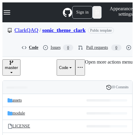
S
Navigation Menu
Appearance
k
Sign in
settings
i
p
t
ClarkQAQ
/
sonic_theme_clark
Public template
o
c
o
Code
Issues
Pull requests
0
0
n
t
e
Open more actions menu
n
master
Code
t
10 Commits
Folders
History
Latest
and
assets
commit
files
module
LICENSE