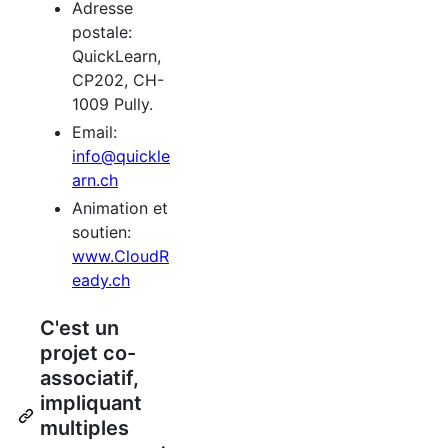
Adresse
postale:
QuickLearn,
CP202, CH-
1009 Pully.
Email:
info@quickle
arn.ch
Animation et
soutien:
www.CloudR
eady.ch
C'est un
projet co-
associatif,
impliquant
multiples