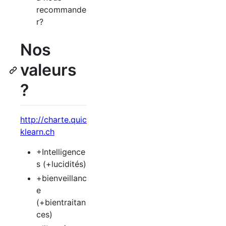
recommande
r?
Nos
valeurs
?
http://charte.quic
klearn.ch
+Intelligence
s (+lucidités)
+bienveillanc
e
(+bientraitan
ces)