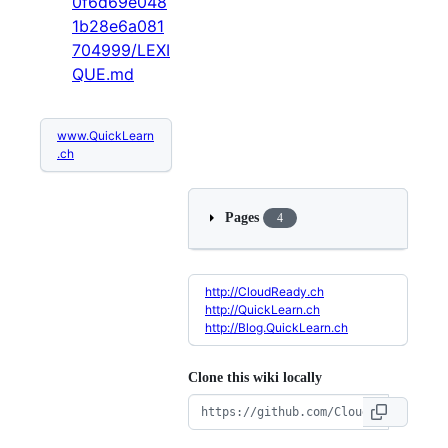
0f6d69e048
1b28e6a081
704999/LEXI
QUE.md
www.QuickLearn
.ch
Pages
4
http://CloudReady.ch
http://QuickLearn.ch
http://Blog.QuickLearn.ch
Clone this wiki locally