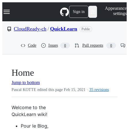
S
Navigation Menu
Appearance
k
Sign in
settings
i
p
t
CloudReady-ch
/
QuickLearn
Public
o
c
o
Code
Issues
Pull requests
0
0
n
t
e
n
t
Home
Jump to bottom
Pascal KOTTE edited this page
Feb 15, 2021
·
35 revisions
Welcome to the
QuickLearn wiki!
Pour le Blog,