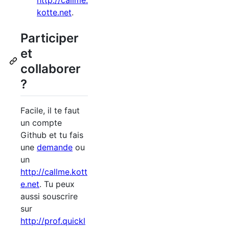
kotte.net
.
Participer
et
collaborer
?
Facile, il te faut
un compte
Github et tu fais
une
demande
ou
un
http://callme.kott
e.net
. Tu peux
aussi souscrire
sur
http://prof.quickl