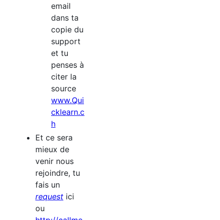
email
dans ta
copie du
support
et tu
penses à
citer la
source
www.Qui
cklearn.c
h
Et ce sera
mieux de
venir nous
rejoindre, tu
fais un
request
ici
ou
http://callme.