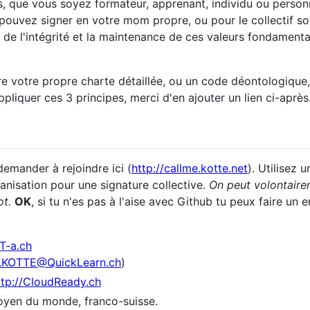
s, que vous soyez formateur, apprenant, individu ou perso
s pouvez signer en votre mom propre, ou pour le collectif s
s de l'intégrité et la maintenance de ces valeurs fondamenta
re votre propre charte détaillée, ou un code déontologique,
liquer ces 3 principes, merci d'en ajouter un lien ci-après
demander à rejoindre ici (
http://callme.kotte.net
). Utilisez 
ganisation pour une signature collective.
On peut volontaire
ot.
OK
, si tu n'es pas à l'aise avec Github tu peux faire un e
CT-a.ch
l.KOTTE@QuickLearn.ch
)
ttp://CloudReady.ch
toyen du monde, franco-suisse.