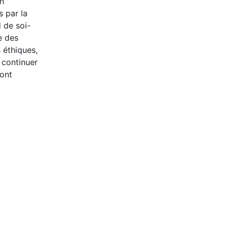
un
s par la
d de soi-
e des
 éthiques,
 continuer
sont