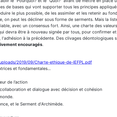
blir le "Pourquoi? et le "Quoi?" avant de mettre en place 
es de bases qui vont supporter tous les principes appliqué
duire le plus possible, de les assimiler et les retenir au fon
 on peut les décliner sous forme de serments. Mais la list
iable, avec un consensus fort. Ainsi, une charte des valeurs
 qui devra être à nouveau signée par tous, pour confirmer et
, l'adhésion à la précédente. Des clivages déontologiques 
ivement encouragés
.
/uploads/2019/09/Charte-ethique-de-lEFPL.pdf
trices et fondamentales...
eur de l’action
 collaboration et dialogue avec décision et cohésion
 monde.
ence, et le Serment d'Archimède.