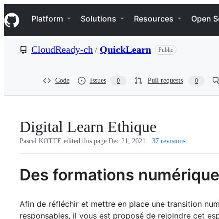
S
Navigation Menu
k
Platform
Solutions
Resources
Open S
i
p
t
CloudReady-ch
/
QuickLearn
Public
o
c
o
n
Code
Issues
Pull requests
0
0
t
e
n
t
Digital Learn Ethique
Pascal KOTTE edited this page
Dec 21, 2021
·
37 revisions
Des formations numériques
Afin de réfléchir et mettre en place une transition n
responsables, il vous est proposé de rejoindre cet e