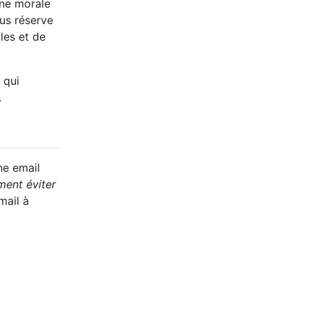
nne morale
ous réserve
les et de
 qui
.
une email
ment éviter
mail à