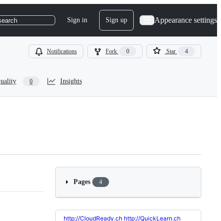
Appearance settings
Sign in
Sign up
search
Notifications
Fork
0
Star
4
uality
Insights
0
Pages
4
http://CloudReady.ch
http://QuickLearn.ch