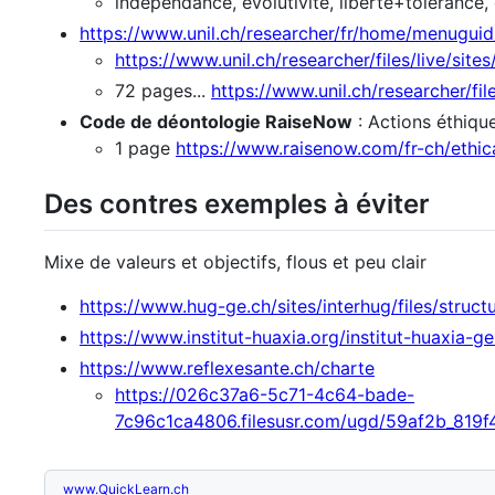
indépendance, évolutivité, liberté+tolérance,
https://www.unil.ch/researcher/fr/home/menuguid
https://www.unil.ch/researcher/files/live/site
72 pages...
https://www.unil.ch/researcher/fil
Code de déontologie RaiseNow
: Actions éthiqu
1 page
https://www.raisenow.com/fr-ch/ethica
Des contres exemples à éviter
Mixe de valeurs et objectifs, flous et peu clair
https://www.hug-ge.ch/sites/interhug/files/stru
https://www.institut-huaxia.org/institut-huaxia-
https://www.reflexesante.ch/charte
https://026c37a6-5c71-4c64-bade-
7c96c1ca4806.filesusr.com/ugd/59af2b_81
www.QuickLearn.ch