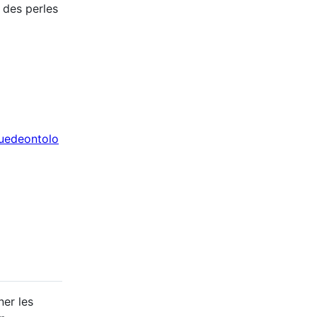
 des perles
quedeontolo
ner les