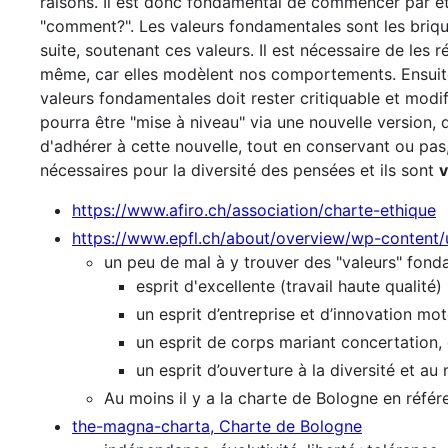
raisons. Il est donc fondamental de commencer par éta
"comment?". Les valeurs fondamentales sont les briqu
suite, soutenant ces valeurs. Il est nécessaire de les ré
même, car elles modèlent nos comportements. Ensuite,
valeurs fondamentales doit rester critiquable et modif
pourra être "mise à niveau" via une nouvelle version,
d'adhérer à cette nouvelle, tout en conservant ou pas
nécessaires pour la diversité des pensées et ils sont
v
https://www.afiro.ch/association/charte-ethique
https://www.epfl.ch/about/overview/wp-content
un peu de mal à y trouver des "valeurs" fonda
esprit d'excellente (travail haute qualité)
un esprit d’entreprise et d’innovation mot
un esprit de corps mariant concertation,
un esprit d’ouverture à la diversité et au
Au moins il y a la charte de Bologne en référ
the-magna-charta, Charte de Bologne