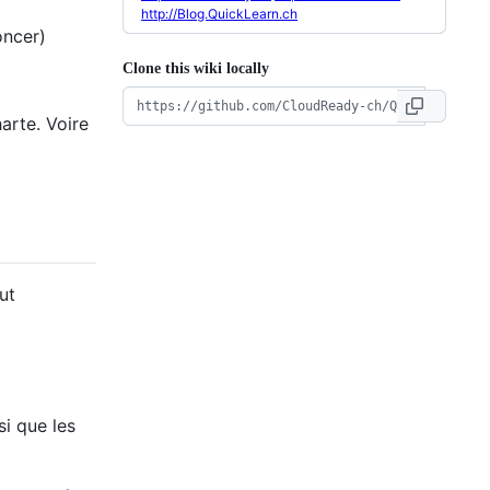
http://Blog.QuickLearn.ch
oncer)
Clone this wiki locally
arte. Voire
ut
si que les