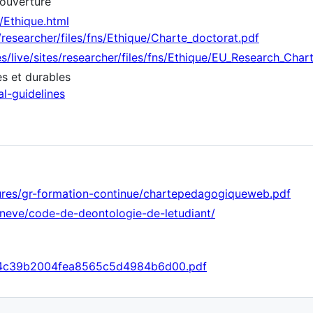
 ouverture
/Ethique.html
s/researcher/files/fns/Ethique/Charte_doctorat.pdf
es/live/sites/researcher/files/fns/Ethique/EU_Research_Chart
es et durables
l-guidelines
ctures/gr-formation-continue/chartepedagogiqueweb.pdf
geneve/code-de-deontologie-de-letudiant/
9f4c39b2004fea8565c5d4984b6d00.pdf