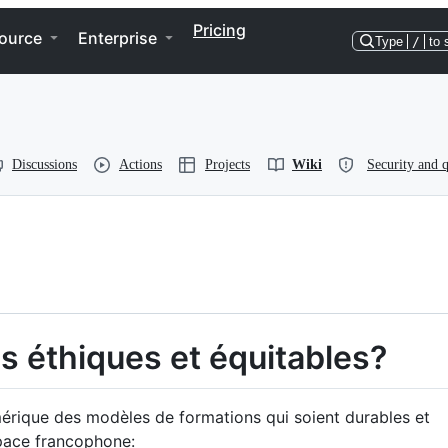
Pricing
ource
Enterprise
Type
/
to 
Discussions
Actions
Projects
Wiki
Security and q
 éthiques et équitables?
umérique des modèles de formations qui soient durables et
space francophone: