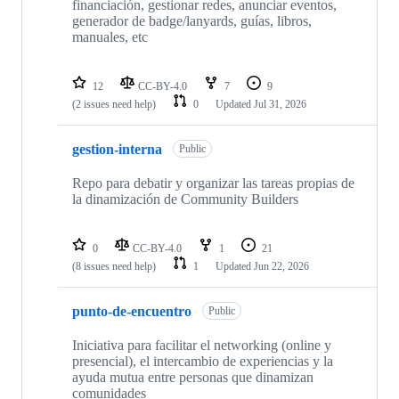
financiación, gestionar redes, anunciar eventos,
generador de badge/lanyards, guías, libros,
manuales, etc
12
CC-BY-4.0
7
9
(2 issues need help)
0
Updated
Jul 31, 2026
gestion-interna
Public
Repo para debatir y organizar las tareas propias de
la dinamización de Community Builders
0
CC-BY-4.0
1
21
(8 issues need help)
1
Updated
Jun 22, 2026
punto-de-encuentro
Public
Iniciativa para facilitar el networking (online y
presencial), el intercambio de experiencias y la
ayuda mutua entre personas que dinamizan
comunidades