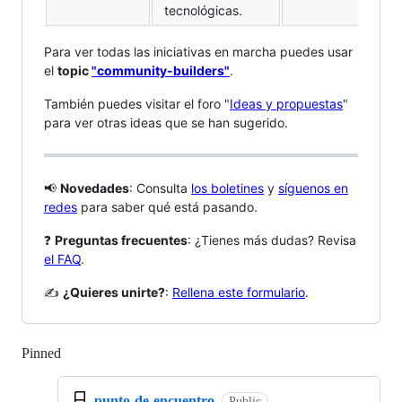
tecnológicas.
Para ver todas las iniciativas en marcha puedes usar
el
topic
"community-builders"
.
También puedes visitar el foro "
Ideas y propuestas
"
para ver otras ideas que se han sugerido.
📢
Novedades
: Consulta
los boletines
y
síguenos en
redes
para saber qué está pasando.
❓
Preguntas frecuentes
: ¿Tienes más dudas? Revisa
el FAQ
.
✍️
¿Quieres unirte?
:
Rellena este formulario
.
Pinned
Loading
punto-de-encuentro
Public