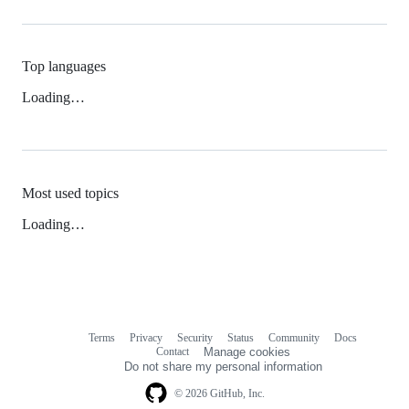
Top languages
Loading…
Most used topics
Loading…
Terms
Privacy
Security
Status
Community
Docs
Footer
Footer
Contact
Manage cookies
navigation
Do not share my personal information
© 2026 GitHub, Inc.