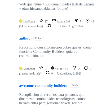
Web que reúne +500 comunidades tech de España
y otras hispanohablantes (online)
JavaScript
17
Apache-2.0
7
43
(14 issues need help)
0
Updated
Aug 7, 2026
.github
Public
Repositorio con información cobre qué es, cómo
funciona Community Builders, guía de
contribución, etc
JavaScript
0
CC-BY-4.0
2
2
(1 issue needs help)
0
Updated
Aug 1, 2026
awesome-community-builders
Public
Recopilación de recursos para personas que
dinamizan comunidades tecnológicas, como:
herramientas para gestionar tickets, recibir