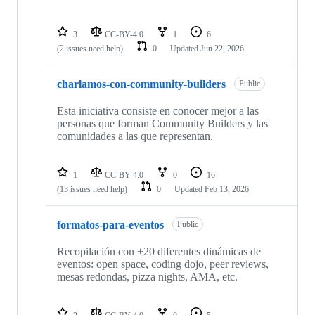
3
CC-BY-4.0
1
6
(2 issues need help)
0
Updated
Jun 22, 2026
charlamos-con-community-builders
Public
Esta iniciativa consiste en conocer mejor a las
personas que forman Community Builders y las
comunidades a las que representan.
1
CC-BY-4.0
0
16
(13 issues need help)
0
Updated
Feb 13, 2026
formatos-para-eventos
Public
Recopilación con +20 diferentes dinámicas de
eventos: open space, coding dojo, peer reviews,
mesas redondas, pizza nights, AMA, etc.