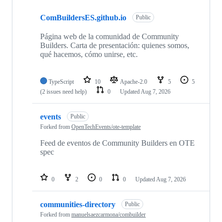
Showing
10
ComBuildersES.github.io
of
Public
12
repositories
Página web de la comunidad de Community
Builders. Carta de presentación: quienes somos,
qué hacemos, cómo unirse, etc.
TypeScript
10
Apache-2.0
5
5
(2 issues need help)
0
Updated
Aug 7, 2026
events
Public
Forked from
OpenTechEvents/ote-template
Feed de eventos de Community Builders en OTE
spec
0
2
0
0
Updated
Aug 7, 2026
communities-directory
Public
Forked from
manuelsaezcarmona/combuilder