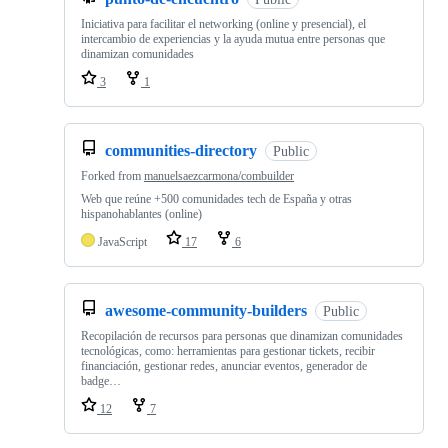
Iniciativa para facilitar el networking (online y presencial), el
intercambio de experiencias y la ayuda mutua entre personas que
dinamizan comunidades
3
1
communities-directory
Public
Forked from
manuelsaezcarmona/combuilder
Web que reúne +500 comunidades tech de España y otras
hispanohablantes (online)
JavaScript
17
6
awesome-community-builders
Public
Recopilación de recursos para personas que dinamizan comunidades
tecnológicas, como: herramientas para gestionar tickets, recibir
financiación, gestionar redes, anunciar eventos, generador de
badge…
12
7