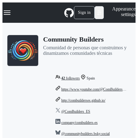
S
Navigation Menu
Appearance
k
Sign in
settings
i
p
t
o
Community Builders
c
o
Comunidad de personas que construimos y
n
dinamizamos comunidades técnicas
t
e
n
t
42
followers
Spain
https://www.youtube.com/@ComBuilders_ES
http://combuilderses.github.io/
@ComBuilders_ES
company/combuilders-es
@communitybuilders.bsky.social