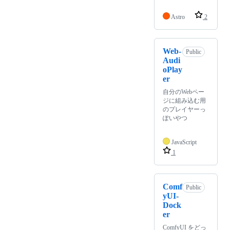
Astro
2
Web-
Public
Audi
oPlay
er
自分のWebペー
ジに組み込む用
のプレイヤーっ
ぽいやつ
JavaScript
1
Comf
Public
yUI-
Dock
er
ComfyUI をどっ