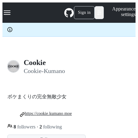
S
Navigation Menu
Appearance
k
Sign in
settings
i
p
t
o
c
o
n
t
e
Cookie
n
Cookie-Kumano
t
ボケまくりの完全無敵少女
https://cookie.kumano.moe
8
followers
·
2
following