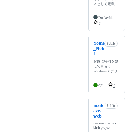
スとして定義
Dockerfile
3
Yome
Public
_Noti
f
お嫁に時間を教
えてもらう
Windowsアプリ
C#
2
maik
Public
aze-
web
maikaze.moe re-
birth project