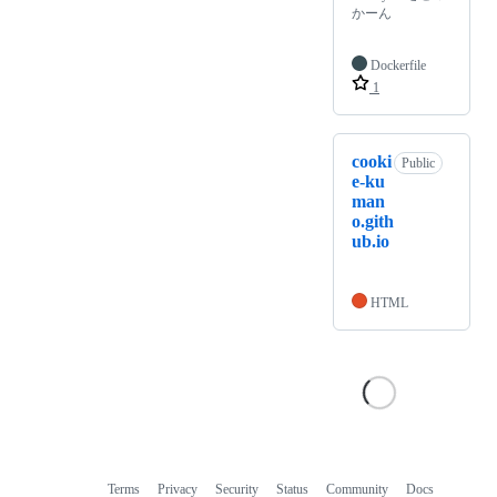
かーん
Dockerfile
1
cooki
Public
e-ku
man
o.gith
ub.io
HTML
Terms
Privacy
Security
Status
Community
Docs
Footer
Footer