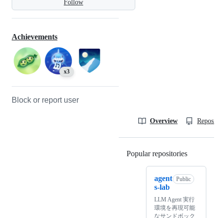
Follow
Achievements
x3
Block or report user
Overview
Reposit
Popular repositories
Loading
agent
Public
s-lab
LLM Agent 実行
環境を再現可能
なサンドボック