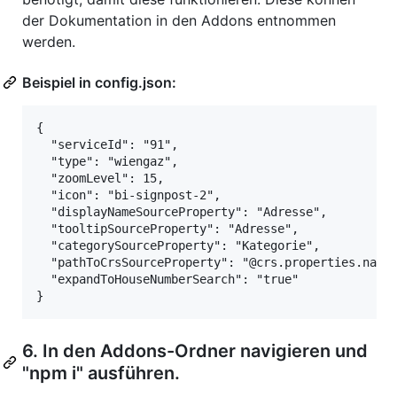
der Dokumentation in den Addons entnommen
werden.
Beispiel in config.json:
{

  "serviceId": "91",

  "type": "wiengaz",

  "zoomLevel": 15,

  "icon": "bi-signpost-2",

  "displayNameSourceProperty": "Adresse",

  "tooltipSourceProperty": "Adresse",

  "categorySourceProperty": "Kategorie",

  "pathToCrsSourceProperty": "@crs.properties.name"
  "expandToHouseNumberSearch": "true"

6. In den Addons-Ordner navigieren und
"npm i" ausführen.