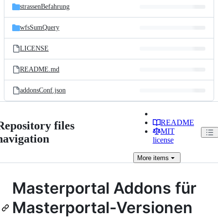
strassenBefahrung
wfsSumQuery
LICENSE
README.md
addonsConf.json
README
Repository files
MIT
navigation
license
More
items
Masterportal Addons für
Masterportal-Versionen