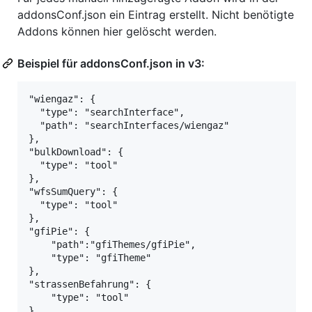
addonsConf.json ein Eintrag erstellt. Nicht benötigte
Addons können hier gelöscht werden.
Beispiel für addonsConf.json in v3:
"wiengaz": {

  "type": "searchInterface",

  "path": "searchInterfaces/wiengaz"

},

"bulkDownload": {

  "type": "tool"

},

"wfsSumQuery": {

  "type": "tool"

},

"gfiPie": {

    "path":"gfiThemes/gfiPie",

    "type": "gfiTheme"

},

"strassenBefahrung": {

    "type": "tool"
