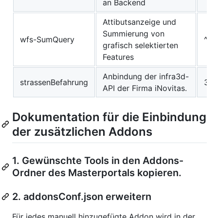
an Backend
Attibutsanzeige und
Summierung von
wfs-SumQuery
^3.
grafisch selektierten
Features
Anbindung der infra3d-
strassenBefahrung
3.X
API der Firma iNovitas.
Dokumentation für die Einbindung
der zusätzlichen Addons
1. Gewünschte Tools in den Addons-
Ordner des Masterportals kopieren.
2. addonsConf.json erweitern
Für jedes manuell hinzugefügte Addon wird in der