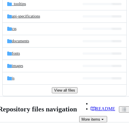
_tooltips
api-specifications
css
documents
fonts
images
js
View all files
Repository files navigation
README
More
items