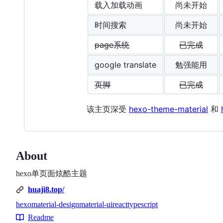
载入加载动画
尚未开始
时间搜索
尚未开始
page系统
已完成
google translate
勉强能用
页脚
已完成
该主页深受
hexo-theme-material
和
About
hexo单页面炫酷主题
huaji8.top/
hexo
material-design
material-ui
react
typescript
Topics
Readme