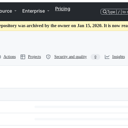
Pricing
ource
Enterprise
Type
/
to 
epository was archived by the owner on Jan 15, 2020. It is now rea
Actions
Projects
Security and quality
Insights
0