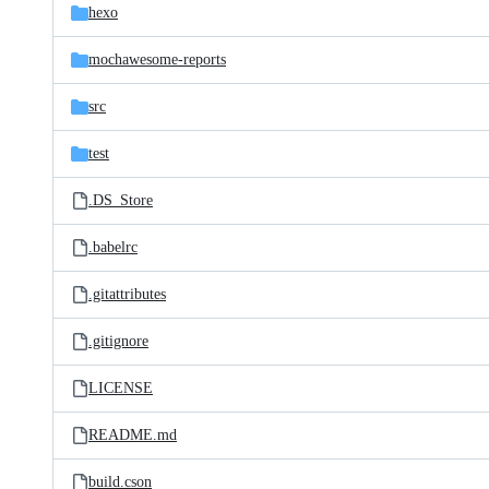
hexo
mochawesome-reports
src
test
.DS_Store
.babelrc
.gitattributes
.gitignore
LICENSE
README.md
build.cson