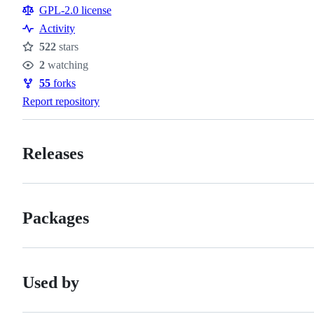
Resources
GPL-2.0 license
Activity
522
stars
Stars
2
watching
Watchers
55
forks
Forks
Report repository
Releases
Packages
Used by