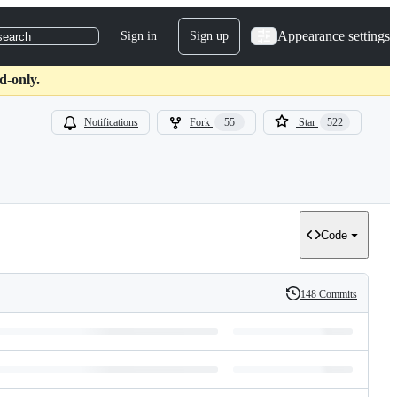
Appearance settings
Sign in
Sign up
search
d-only.
Notifications
Fork
55
Star
522
Code
148 Commits
History