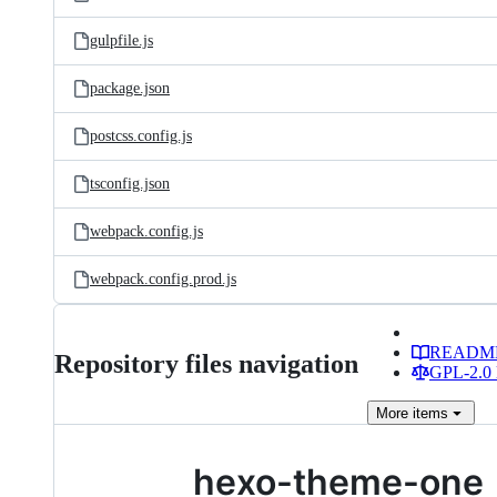
gulpfile.js
package.json
postcss.config.js
tsconfig.json
webpack.config.js
webpack.config.prod.js
READM
Repository files navigation
GPL-2.0 
More
items
hexo-theme-one