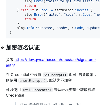
slog
.
Error
(
"failed to get city list"
, 
"err
return
	} 
else
if
r
.
Code
!=
statusCode
.
Success
 {

slog
.
Error
(
"failed"
, 
"code"
, 
r
.
Code
, 
"mean
return
	}

slog
.
Info
(
"success"
, 
"code"
, 
r
.
Code
, 
"update t
}
加密签名认证
参考
https://dev.qweather.com/docs/api/signature-
auth/
在 Credential 中设置
即可, 若要取消，
SetEncrypt()
则使用
, 默认为不加密
UnsetEncrypt()
可以使用
来从环境变量中获取获取
util.Credential
Credential
注意 该函数以及(Un)SetEncrypt 返回