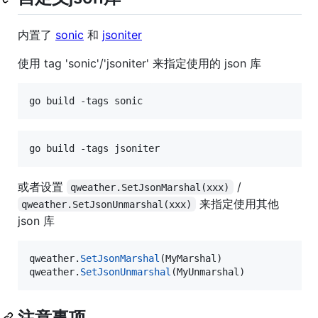
内置了
sonic
和
jsoniter
使用 tag 'sonic'/'jsoniter' 来指定使用的 json 库
go build -tags sonic
go build -tags jsoniter
或者设置
/
qweather.SetJsonMarshal(xxx)
来指定使用其他
qweather.SetJsonUnmarshal(xxx)
json 库
qweather
.
SetJsonMarshal
(
MyMarshal
qweather
.
SetJsonUnmarshal
(
MyUnmarshal
)
注意事项