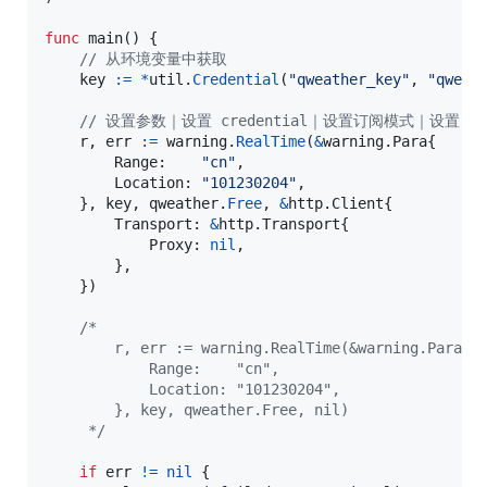
func
main
() {

// 从环境变量中获取
key
:=
*
util
.
Credential
(
"qweather_key"
, 
"qweat
// 设置参数｜设置 credential｜设置订阅模式｜设置 clien
r
, 
err
:=
warning
.
RealTime
(
&
warning.
Para
{

Range
:    
"cn"
,

Location
: 
"101230204"
,

	}, 
key
, 
qweather
.
Free
, 
&
http.
Client
{

Transport
: 
&
http.
Transport
{

Proxy
: 
nil
,

		},

	})

/*
	    r, err := warning.RealTime(&warning.Para{
			Range:    "cn",
			Location: "101230204",
		}, key, qweather.Free, nil)
	 */
if
err
!=
nil
 {
