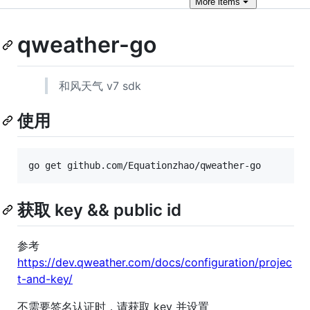
More
items
qweather-go
和风天气 v7 sdk
使用
go get github.com/Equationzhao/qweather-go
获取 key && public id
参考
https://dev.qweather.com/docs/configuration/projec
t-and-key/
不需要签名认证时，请获取 key 并设置