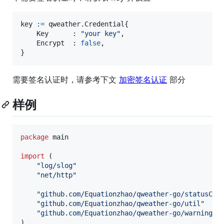
key
:=
 qweather.
Credential
{

Key
      : 
"your key"
,

Encrypt
  : 
false
,

}
需要签名认证时，请参考下文
加密签名认证
部分
样例
package
 main

import
 (

"log/slog"
"net/http"
"github.com/Equationzhao/qweather-go/statusCod
"github.com/Equationzhao/qweather-go/util"
"github.com/Equationzhao/qweather-go/warning"
)
