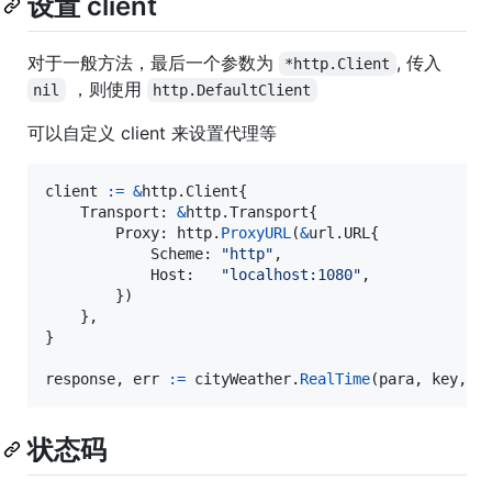
设置 client
对于一般方法，最后一个参数为
, 传入
*http.Client
，则使用
nil
http.DefaultClient
可以自定义 client 来设置代理等
client
:=
&
http.
Client
{

Transport
: 
&
http.
Transport
{

Proxy
: 
http
.
ProxyURL
(
&
url.
URL
{

Scheme
: 
"http"
,

Host
:   
"localhost:1080"
,

        })

    },

}

response
, 
err
:=
cityWeather
.
RealTime
(
para
, 
key
, 
t
状态码