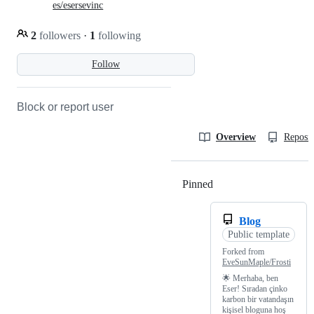
es/esersevinc
2
followers
·
1
following
Follow
Block or report user
Overview
Reposit
Pinned
Loading
Blog
Public template
Forked from
EveSunMaple/Frosti
🌟 Merhaba, ben
Eser! Sıradan çinko
karbon bir vatandaşın
kişisel bloguna hoş