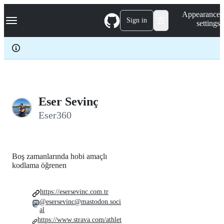
S
Navigation Menu
Appearance
k
Sign in
settings
i
p
t
o
c
o
n
t
e
Eser Sevinç
n
Eser360
t
Boş zamanlarında hobi amaçlı
kodlama öğrenen
https://esersevinc.com.tr
@esersevinc@mastodon.soci
al
https://www.strava.com/athlet