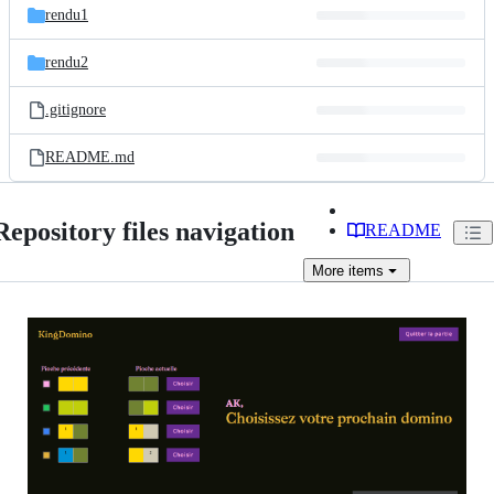
rendu1
rendu2
.gitignore
README.md
Repository files navigation
README
More
items