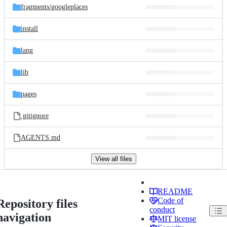
fragments/
googleplaces
install
lang
lib
pages
.gitignore
AGENTS.md
View all files
README
Code of
Repository files
conduct
navigation
MIT license