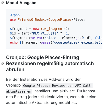
Modul-Ausgabe
<?php
use
FriendsOfRedaxo
\
GooglePlaces
\
Place
;

$
fragment
 = 
new
rex_fragment
$
id
 = (
int
)
"
REX_VALUE[1]
"
 ?: 
1
$
fragment
->
setVar
(
'
place
'
, Place::
get
(
$
id
), 
false
)
echo
$
fragment
->
parse
(
'
googleplaces/reviews.bs5.ph
Cronjob: Google Places-Eintrag
Rezensionen regelmäßig automatisch
abrufen
Bei der Installation des Add-ons wird der
Cronjob
Google Places: Reviews per API-Call 
installiert und aktiviert. Du kannst
aktualisieren
den Eintrag jederzeit deaktivieren, wenn du keine
automatische Aktualisierung möchtest.