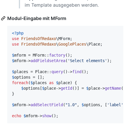
im Template ausgegeben werden.
Modul-Eingabe mit MForm
<?php
use
FriendsOfRedaxo
\
MForm
use
FriendsOfRedaxo
\
GooglePlaces
\
Place
;

$
mform
 = MForm::
factory
$
mform
->
addFieldsetArea
(
'
Select elements
'
);

$
places
 = Place::
query
()->
find
$
options
foreach
(
$
places
as
$
place
) {

$
options
[
$
place
->
getId
()] = 
$
place
->
getName
(); 
}

$
mform
->
addSelectField
(
"
1.0
"
, 
$
options
, [
'
label
'
 =
echo
$
mform
->
show
();