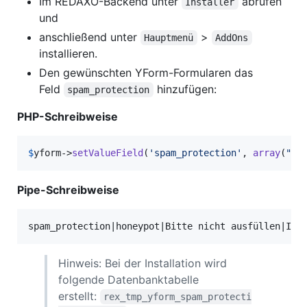
Im REDAXO-Backend unter
abrufen
Installer
und
anschließend unter
>
Hauptmenü
AddOns
installieren.
Den gewünschten YForm-Formularen das
Feld
hinzufügen:
spam_protection
PHP-Schreibweise
$
yform
->
setValueField
(
'
spam_protection
'
, 
array
(
"
ho
Pipe-Schreibweise
Hinweis: Bei der Installation wird
folgende Datenbanktabelle
erstellt:
rex_tmp_yform_spam_protecti