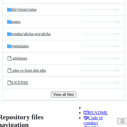
lib/
yform/
value
pages
vendor/
altcha-org/
altcha
ytemplates
.gitignore
.php-cs-fixer.dist.php
LICENSE
View all files
README
Repository files
Code of
conduct
navigation