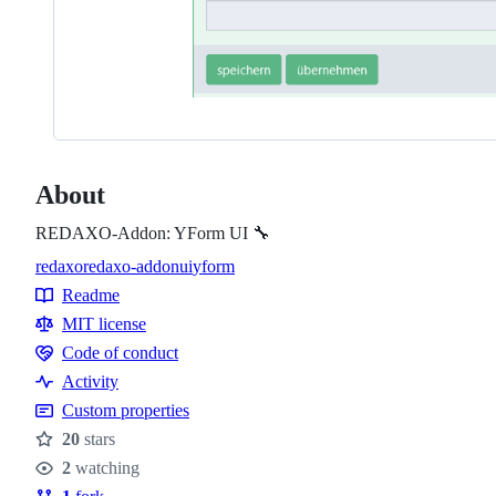
About
REDAXO-Addon: YForm UI 🔧
redaxo
redaxo-addon
ui
yform
Topics
Readme
Resources
MIT license
Code of conduct
Code
Activity
of
Custom properties
conduct
20
stars
Stars
2
watching
Watchers