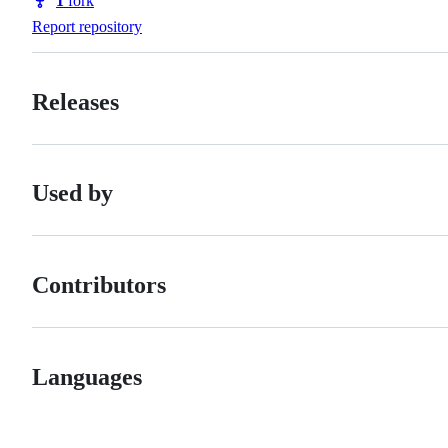
1
fork
Forks
Report repository
Releases
Used by
Contributors
Languages