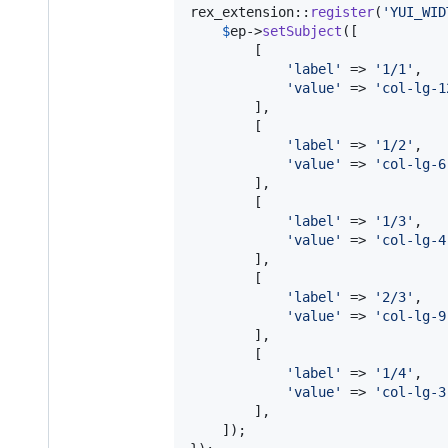
rex_extension::
register
(
'
YUI_WID
$
ep
->
setSubject
([

        [

'
label
'
 => 
'
1/1
'
,

'
value
'
 => 
'
col-lg-1
        ],

        [

'
label
'
 => 
'
1/2
'
,

'
value
'
 => 
'
col-lg-6
        ],

        [

'
label
'
 => 
'
1/3
'
,

'
value
'
 => 
'
col-lg-4
        ],

        [

'
label
'
 => 
'
2/3
'
,

'
value
'
 => 
'
col-lg-9
        ],

        [

'
label
'
 => 
'
1/4
'
,

'
value
'
 => 
'
col-lg-3
        ],

    ]);
