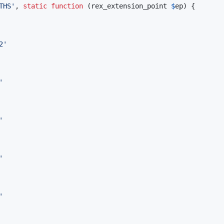
THS
'
, 
static
function
 (
rex_extension_point
$
ep
) {

2
'
'
'
'
'