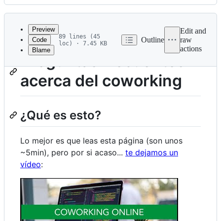
History
Latest
commit
Preview
Edit and
89 lines (45
Outline
raw
Code
loc) · 7.45 KB
actions
Blame
File
Preguntas frecuentes
metadata
acerca del coworking
and
controls
¿Qué es esto?
Lo mejor es que leas esta página (son unos
~5min), pero por si acaso...
te dejamos un
vídeo
: