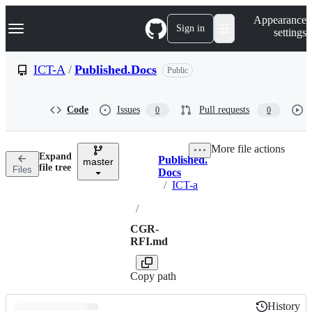
S
Navigation Menu
Appearance
k
Sign in
settings
i
p
t
ICT-A
/
Published.Docs
Public
o
c
o
Code
Issues
Pull requests
0
0
n
t
e
More file actions
n
Expand
Published.
t
master
Breadcrumbs
file tree
Files
Docs
/
ICT-a
/
CGR-
RFI.md
Copy path
History