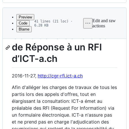
History
Latest
commit
Preview
Edit and raw
41 lines (21 loc) ·
Code
6.28 KB
actions
Blame
File
Conditions Générales
metadata
de Réponse à un RFI
and
controls
d’ICT-a.ch
2016-11-27,
http://cgr-rfi.ict-a.ch
Afin d'alléger les charges de travaux de tous les
partis lors des appels d'offres, tout en
élargissant la consultation: ICT-a émet au
préalable des RFI (Request For Information) via
un formulaire électronique. ICT-a n'assure pas
et ne prend pas en charge l'adjudication des
soumissions qui restent de la responsabilité du