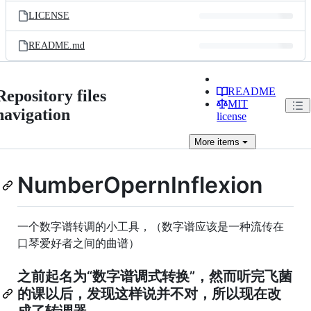
LICENSE
README.md
README
Repository files
MIT
navigation
license
More
items
NumberOpernInflexion
一个数字谱转调的小工具，（数字谱应该是一种流传在
口琴爱好者之间的曲谱）
之前起名为“数字谱调式转换”，然而听完飞菌
的课以后，发现这样说并不对，所以现在改
成了转调器