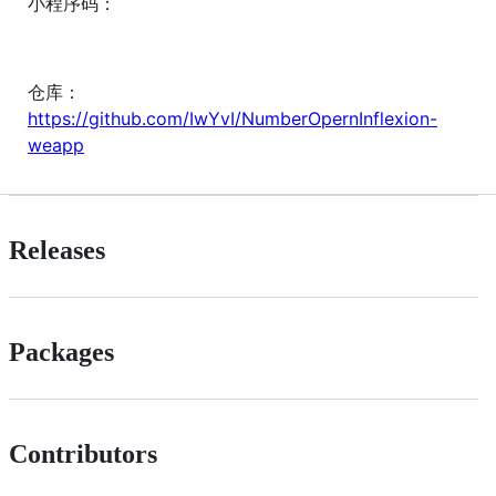
小程序码：
仓库：
https://github.com/IwYvI/NumberOpernInflexion-
weapp
Releases
Packages
Contributors