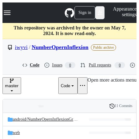
S
Navigation Menu
Appearance
k
Sign in
settings
i
p
t
This repository was archived by the owner on May 7,
o
2024. It is now read-only.
c
o
iwyvi
/
NumberOpernInflexion
Public archive
n
t
e
Code
Issues
Pull requests
0
0
n
t
Open more actions menu
master
Code
11 Commits
Folders
History
Latest
and
android/
NumberOpernInflexionGradle
commit
files
web