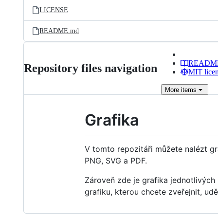
LICENSE
README.md
READM
Repository files navigation
MIT lice
More
items
Grafika
V tomto repozitáři můžete nalézt gr
PNG, SVG a PDF.
Zároveň zde je grafika jednotlivýc
grafiku, kterou chcete zveřejnit, u