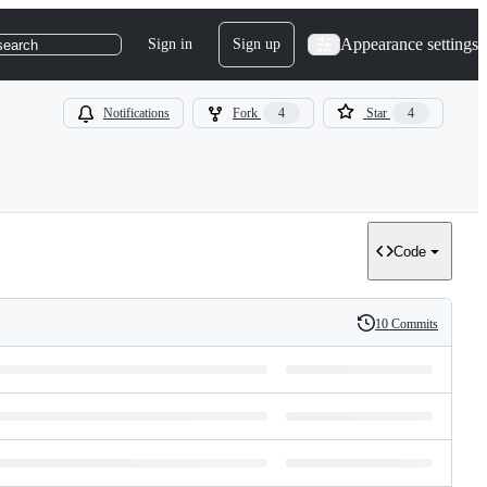
Appearance settings
Sign in
Sign up
search
Notifications
Fork
4
Star
4
Code
10 Commits
History