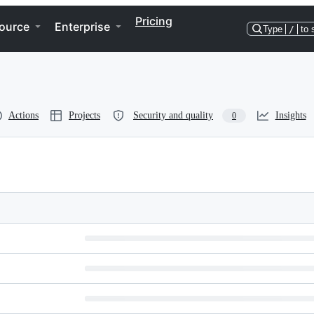
Pricing
ource
Enterprise
Type
/
to 
Actions
Projects
Security and quality
Insights
0