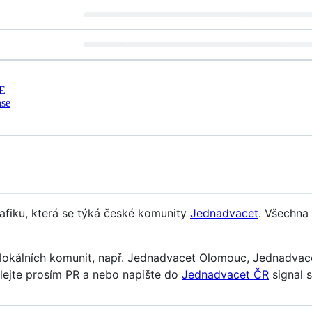
E
nse
afiku, která se týká české komunity
Jednadvacet
. Všechna
h lokálních komunit, např. Jednadvacet Olomouc, Jednadvac
dělejte prosím PR a nebo napište do
Jednadvacet ČR
signal s