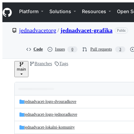
S
Navigation Menu
k
Platform
Solutions
Resources
Open S
i
p
t
jednadvacetorg
/
jednadvacet-grafika
Public
o
c
o
n
Code
Issues
Pull requests
0
3
t
e
Branches
Tags
n
main
t
Folders
Latest
and
jednadvacet-logo-dvouradkove
commit
files
jednadvacet-logo-jednoradkove
jednadvacet-lokalni-komunity