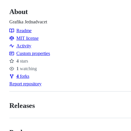
About
Grafika Jednadvacet
Readme
Resources
MIT license
Activity
Custom properties
4
stars
Stars
1
watching
Watchers
4
forks
Forks
Report repository
Releases