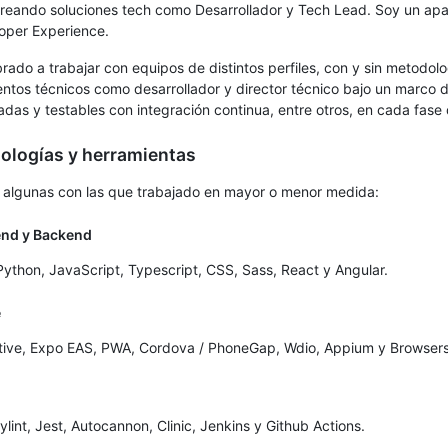
creando soluciones tech como Desarrollador y Tech Lead. Soy un ap
oper Experience.
ado a trabajar con equipos de distintos perfiles, con y sin metodolo
ntos técnicos como desarrollador y director técnico bajo un marco d
das y testables con integración continua, entre otros, en cada fase
ologías y herramientas
 algunas con las que trabajado en mayor o menor medida:
tend y Backend
Python, JavaScript, Typescript, CSS, Sass, React y Angular.
e
tive, Expo EAS, PWA, Cordova / PhoneGap, Wdio, Appium y Browsers
ylint, Jest, Autocannon, Clinic, Jenkins y Github Actions.