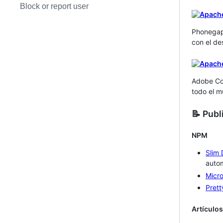
Block or report user
Phonegap
con el de
Adobe Com
todo el m
📝 Publ
NPM
Slim
autom
Micr
Prett
Artículos