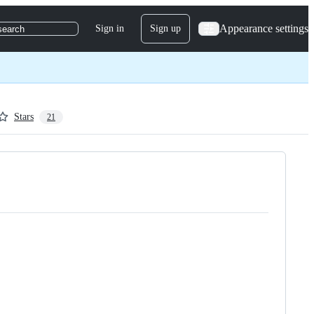
Appearance settings
Sign in
Sign up
search
Stars
21