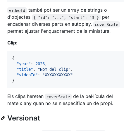
també pot ser un array de strings o
videoId
d'objectes
per
{ "id": "...", "start": 13 }
encadenar diverses parts en autoplay.
coverScale
permet ajustar l'enquadrament de la miniatura.
Clip:
{

"year"
: 
2026
,

"title"
: 
"
Nom del clip
"
,

"videoId"
: 
"
XXXXXXXXXXX
"
}
Els clips hereten
de la pel·lícula del
coverScale
mateix any quan no se n'especifica un de propi.
Versionat