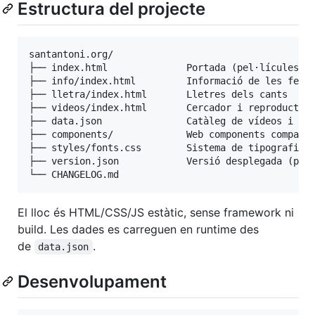
Estructura del projecte
santantoni.org/

├── index.html              Portada (pel·lícules + 
├── info/index.html         Informació de les feste
├── lletra/index.html       Lletres dels cants

├── videos/index.html       Cercador i reproductor 
├── data.json               Catàleg de vídeos i met
├── components/             Web components comparti
├── styles/fonts.css        Sistema de tipografies

├── version.json            Versió desplegada (públ
El lloc és HTML/CSS/JS estàtic, sense framework ni
build. Les dades es carreguen en runtime des
de
.
data.json
Desenvolupament