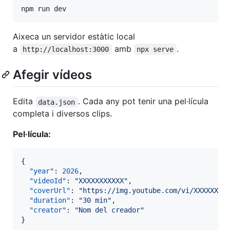
Aixeca un servidor estàtic local
a
amb
.
http://localhost:3000
npx serve
Afegir vídeos
Edita
. Cada any pot tenir una pel·lícula
data.json
completa i diversos clips.
Pel·lícula:
{

"year"
: 
2026
,

"videoId"
: 
"
XXXXXXXXXXX
"
,

"coverUrl"
: 
"
https://img.youtube.com/vi/XXXXXXXX
"duration"
: 
"
30 min
"
,

"creator"
: 
"
Nom del creador
"
}