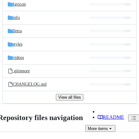
favicon
info
lletra
styles
videos
.gitignore
CHANGELOG.md
View all files
Repository files navigation
README
More
items