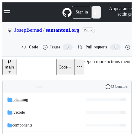
S
Navigation Menu
Appearance
k
Sign in
settings
i
p
t
JosepBernad
/
santantoni.org
Public
o
c
o
Code
Issues
Pull requests
0
0
n
t
e
Open more actions menu
n
main
Code
t
43 Commits
Folders
History
Latest
and
.planning
commit
files
.vscode
components