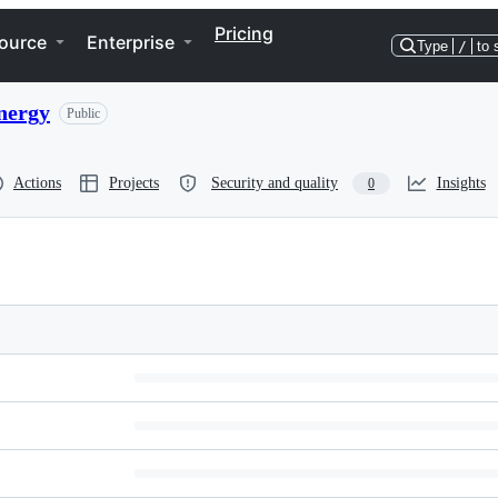
Pricing
ource
Enterprise
Type
/
to 
energy
Public
Actions
Projects
Security and quality
Insights
0