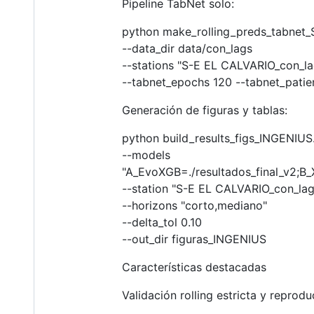
Pipeline TabNet solo:
python make_rolling_preds_tabnet
--data_dir data/con_lags
--stations "S-E EL CALVARIO_con_la
--tabnet_epochs 120 --tabnet_patie
Generación de figuras y tablas:
python build_results_figs_INGENIUS
--models
"A_EvoXGB=./resultados_final_v2;B_
--station "S-E EL CALVARIO_con_lag
--horizons "corto,mediano"
--delta_tol 0.10
--out_dir figuras_INGENIUS
Características destacadas
Validación rolling estricta y reprodu