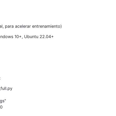
, para acelerar entrenamiento)
Windows 10+, Ubuntu 22.04+
:
ull.py
gs"
00