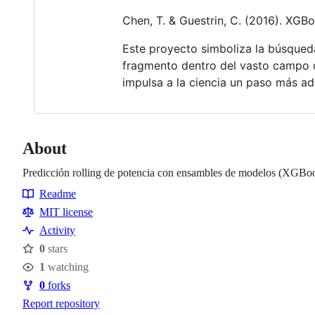
Chen, T. & Guestrin, C. (2016). XGB
Este proyecto simboliza la búsqued
fragmento dentro del vasto campo d
impulsa a la ciencia un paso más ad
About
Predicción rolling de potencia con ensambles de modelos (XGBoo
Readme
Resources
MIT license
Activity
0
stars
Stars
1
watching
Watchers
0
forks
Forks
Report repository