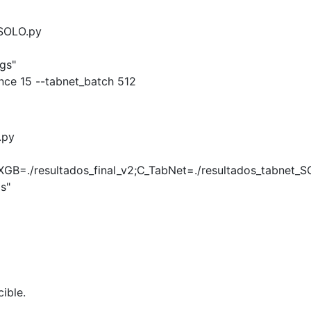
_SOLO.py
gs"
nce 15 --tabnet_batch 512
.py
XGB=./resultados_final_v2;C_TabNet=./resultados_tabnet_S
s"
cible.