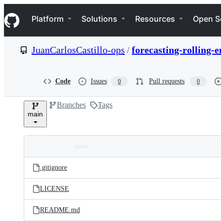
S
Navigation Menu
k
Platform
Solutions
Resources
Open S
i
p
t
JuanCarlosCastillo-ops
/
forecasting-rolling-
o
c
o
n
Code
Issues
Pull requests
0
0
t
e
Branches
Tags
n
main
t
Folders
Latest
and
.gitignore
commit
files
LICENSE
README.md