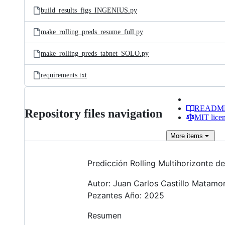
build_results_figs_INGENIUS.py
make_rolling_preds_resume_full.py
make_rolling_preds_tabnet_SOLO.py
requirements.txt
READM
Repository files navigation
MIT lice
More
items
Predicción Rolling Multihorizonte d
Autor: Juan Carlos Castillo Matamoro
Pezantes Año: 2025
Resumen