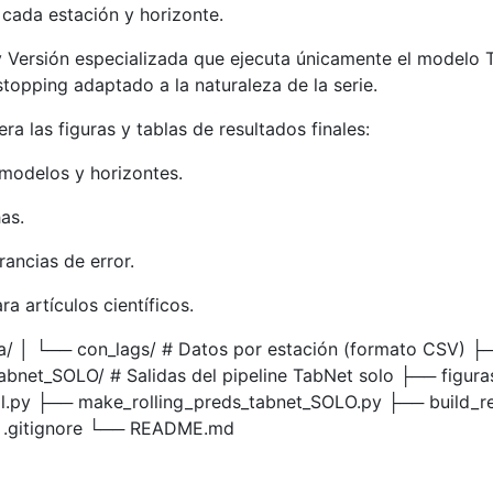
 cada estación y horizonte.
Versión especializada que ejecuta únicamente el modelo 
stopping adaptado a la naturaleza de la serie.
a las figuras y tablas de resultados finales:
odelos y horizontes.
as.
rancias de error.
a artículos científicos.
ta/ │ └── con_lags/ # Datos por estación (formato CSV) ├──
abnet_SOLO/ # Salidas del pipeline TabNet solo ├── figuras
l.py ├── make_rolling_preds_tabnet_SOLO.py ├── build_r
 .gitignore └── README.md