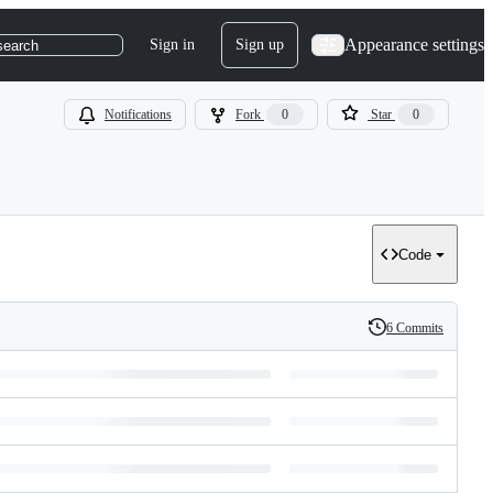
Appearance settings
Sign in
Sign up
search
Notifications
Fork
0
Star
0
Code
6 Commits
History