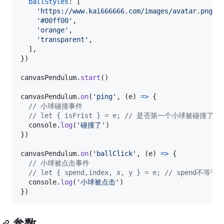
ballStyles
: 
[
'https://www.kai666666.com/images/avatar.png'
,
'#00ff00'
,
'orange'
,
'transparent'
,
]
,
}
)
canvasPendulum
.
start
(
)
canvasPendulum
.
on
(
'ping'
,
(
e
)
=>
{
// 小球碰撞事件
// let { isFrist } = e; // 是否第一个小球被碰撞
console
.
log
(
'碰撞了'
)
}
)
canvasPendulum
.
on
(
'ballClick'
,
(
e
)
=>
{
// 小球被点击事件
// let { spend,index, x, y } = e; // spend
console
.
log
(
'小球被点击'
)
}
)
参数