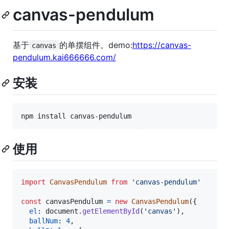
canvas-pendulum
基于
的单摆组件。demo:
https://canvas-
canvas
pendulum.kai666666.com/
安装
npm install canvas-pendulum
使用
import
CanvasPendulum
from
'canvas-pendulum'
const
canvasPendulum
=
new
CanvasPendulum
(
{
el
: 
document
.
getElementById
(
'canvas'
)
,
ballNum
: 
4
,