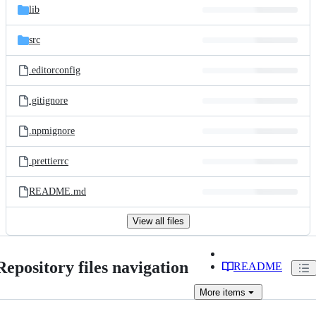
lib
src
.editorconfig
.gitignore
.npmignore
.prettierrc
README.md
View all files
Repository files navigation
README
More
items