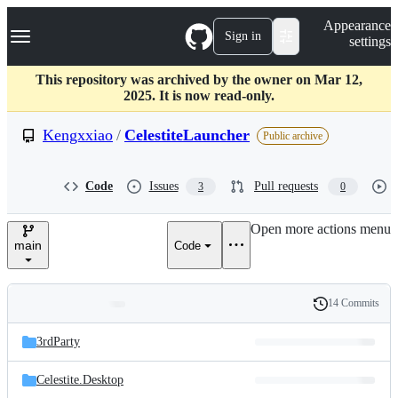
S
Navigation Menu
Appearance
k
Sign in
settings
i
p
t
This repository was archived by the owner on Mar 12,
o
2025. It is now read-only.
c
o
Kengxxiao
/
CelestiteLauncher
Public archive
n
t
e
Code
Issues
Pull requests
3
0
n
t
Open more actions menu
main
Code
14 Commits
Folders
History
Latest
and
3rdParty
commit
files
Celestite.Desktop