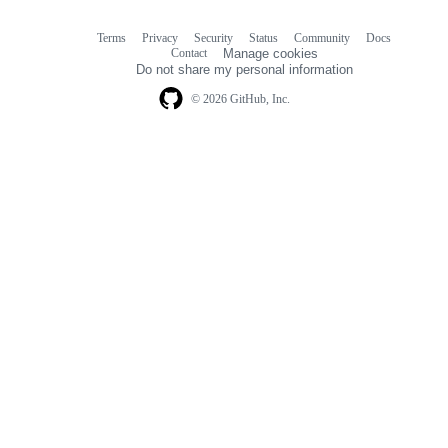
Terms
Privacy
Security
Status
Community
Docs
Footer
Footer
Contact
Manage cookies
navigation
Do not share my personal information
© 2026 GitHub, Inc.