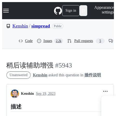
S
Navigation Menu
Appearance
k
Sign in
settings
i
p
t
Kenshin
/
simpread
Public
o
c
o
Code
Issues
Pull requests
2.2k
5
n
t
e
n
t
稍后读辅助增强
#5943
Kenshin
asked this question in
插件说明
Unanswered
Kenshin
Sep 19, 2023
描述