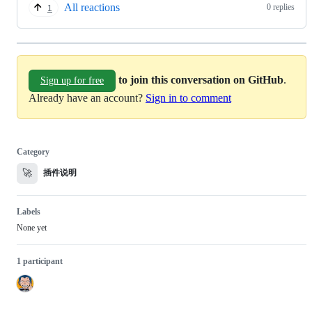
All reactions
0 replies
1
to join this conversation on GitHub
.
Sign up for free
Already have an account?
Sign in to comment
Category
🚀
插件说明
Labels
None yet
1 participant