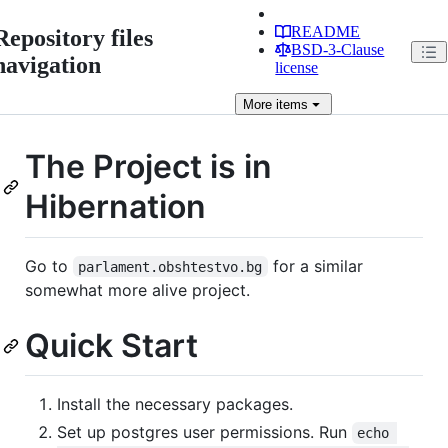
README
Repository files
BSD-3-Clause
navigation
license
More
items
The Project is in
Hibernation
Go to
for a similar
parlament.obshtestvo.bg
somewhat more alive project.
Quick Start
Install the necessary packages.
Set up postgres user permissions. Run
echo 