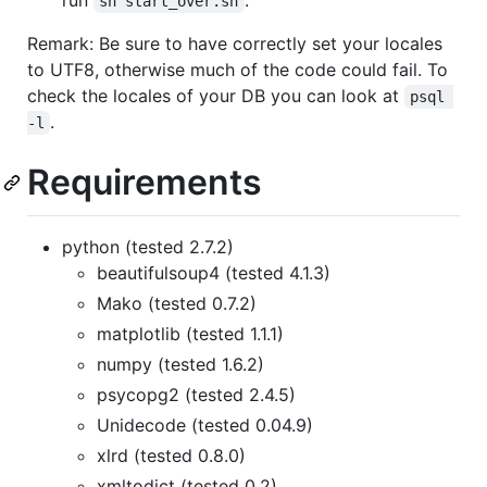
run
.
sh start_over.sh
Remark: Be sure to have correctly set your locales
to UTF8, otherwise much of the code could fail. To
check the locales of your DB you can look at
psql 
.
-l
Requirements
python (tested 2.7.2)
beautifulsoup4 (tested 4.1.3)
Mako (tested 0.7.2)
matplotlib (tested 1.1.1)
numpy (tested 1.6.2)
psycopg2 (tested 2.4.5)
Unidecode (tested 0.04.9)
xlrd (tested 0.8.0)
xmltodict (tested 0.2)