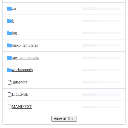
files
css
js
log
mako_templates
raw_components
workarounds
.gitignore
LICENSE
MANIFEST
View all files