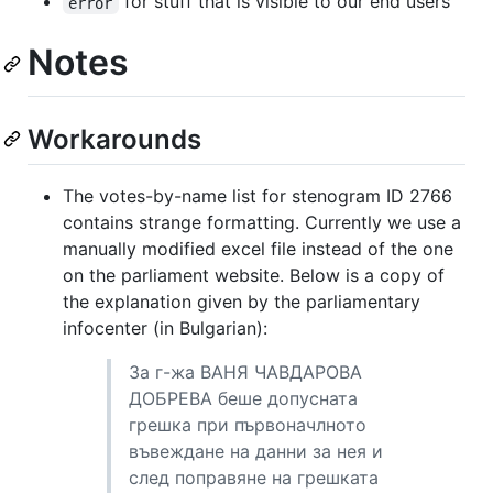
for stuff that is visible to our end users
error
Notes
Workarounds
The votes-by-name list for stenogram ID 2766
contains strange formatting. Currently we use a
manually modified excel file instead of the one
on the parliament website. Below is a copy of
the explanation given by the parliamentary
infocenter (in Bulgarian):
За г-жа ВАНЯ ЧАВДАРОВА
ДОБРЕВА беше допусната
грешка при първоначлното
въвеждане на данни за нея и
след поправяне на грешката