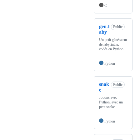
C
gen-l
Public
aby
Un petit générateur
de labyrinthe,
codés en Python
Python
snak
Public
e
Jouons avec
Python, avec un
petit snake
Python