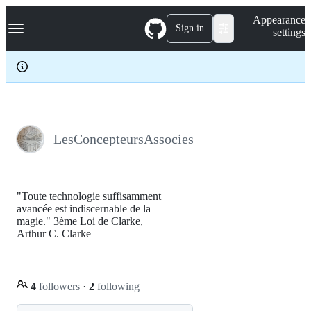
S
Navigation Menu
Appearance
k
Sign in
settings
i
p
t
o
c
o
n
t
e
LesConcepteursAssocies
n
t
"Toute technologie suffisamment
avancée est indiscernable de la
magie." 3ème Loi de Clarke,
Arthur C. Clarke
4
followers
·
2
following