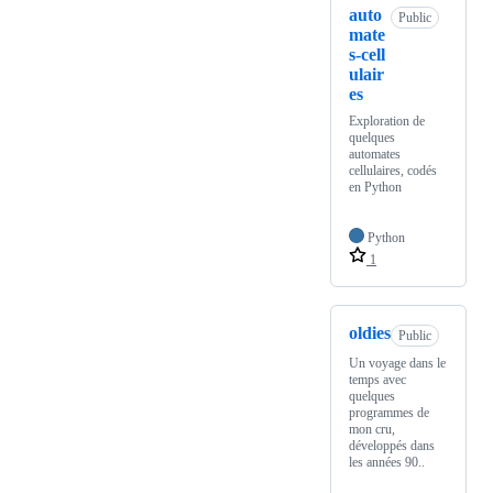
auto
Public
mate
s-cell
ulair
es
Exploration de
quelques
automates
cellulaires, codés
en Python
Python
1
oldies
Public
Un voyage dans le
temps avec
quelques
programmes de
mon cru,
développés dans
les années 90..