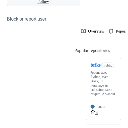
Follow
Block or report user
Overview
Reposit
Popular repositories
Loading
briks
Public
Jouons avec
Python, avec
Briks, un
hommage au
cultissime casse-
briques, Arkanoid
Python
4