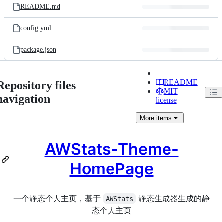
README.md
config.yml
package.json
README
Repository files
MIT
navigation
license
More
items
AWStats-Theme-
HomePage
一个静态个人主页，基于
静态生成器生成的静
AWStats
态个人主页