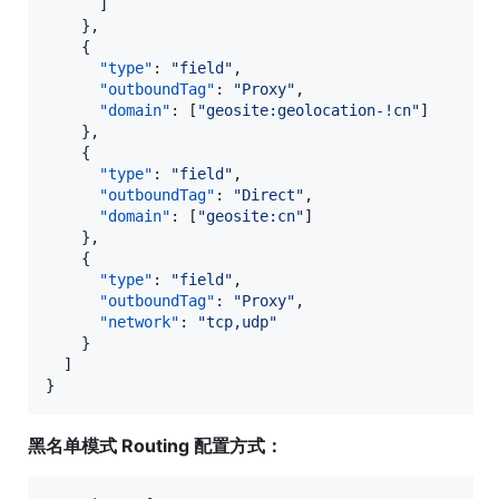
      ]

    },

    {

"type"
: 
"
field
"
,

"outboundTag"
: 
"
Proxy
"
,

"domain"
: [
"
geosite:geolocation-!cn
"
]

    },

    {

"type"
: 
"
field
"
,

"outboundTag"
: 
"
Direct
"
,

"domain"
: [
"
geosite:cn
"
]

    },

    {

"type"
: 
"
field
"
,

"outboundTag"
: 
"
Proxy
"
,

"network"
: 
"
tcp,udp
"
    }

  ]

}
黑名单模式 Routing 配置方式：