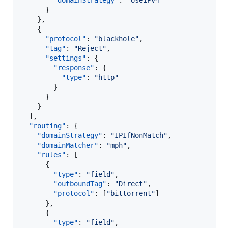
"domainStrategy"
: 
"
UseIPv4
"
      }

    },

    {

"protocol"
: 
"
blackhole
"
,

"tag"
: 
"
Reject
"
,

"settings"
: {

"response"
: {

"type"
: 
"
http
"
        }

      }

    }

  ],

"routing"
: {

"domainStrategy"
: 
"
IPIfNonMatch
"
,

"domainMatcher"
: 
"
mph
"
,

"rules"
: [

      {

"type"
: 
"
field
"
,

"outboundTag"
: 
"
Direct
"
,

"protocol"
: [
"
bittorrent
"
]

      },

      {

"type"
: 
"
field
"
,
