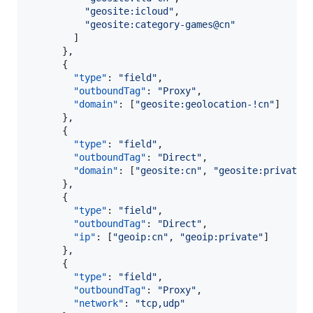
"
geosite:icloud
"
,

"
geosite:category-games@cn
"
        ]

      },

      {

"type"
: 
"
field
"
,

"outboundTag"
: 
"
Proxy
"
,

"domain"
: [
"
geosite:geolocation-!cn
"
]

      },

      {

"type"
: 
"
field
"
,

"outboundTag"
: 
"
Direct
"
,

"domain"
: [
"
geosite:cn
"
, 
"
geosite:private
"
]
      },

      {

"type"
: 
"
field
"
,

"outboundTag"
: 
"
Direct
"
,

"ip"
: [
"
geoip:cn
"
, 
"
geoip:private
"
]

      },

      {

"type"
: 
"
field
"
,

"outboundTag"
: 
"
Proxy
"
,

"network"
: 
"
tcp,udp
"