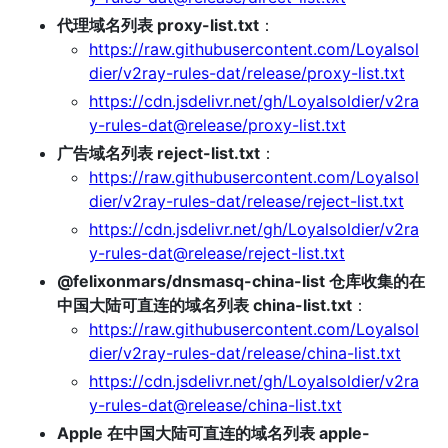
代理域名列表 proxy-list.txt
：
https://raw.githubusercontent.com/Loyalsol
dier/v2ray-rules-dat/release/proxy-list.txt
https://cdn.jsdelivr.net/gh/Loyalsoldier/v2ra
y-rules-dat@release/proxy-list.txt
广告域名列表 reject-list.txt
：
https://raw.githubusercontent.com/Loyalsol
dier/v2ray-rules-dat/release/reject-list.txt
https://cdn.jsdelivr.net/gh/Loyalsoldier/v2ra
y-rules-dat@release/reject-list.txt
@felixonmars/dnsmasq-china-list 仓库收集的在
中国大陆可直连的域名列表 china-list.txt
：
https://raw.githubusercontent.com/Loyalsol
dier/v2ray-rules-dat/release/china-list.txt
https://cdn.jsdelivr.net/gh/Loyalsoldier/v2ra
y-rules-dat@release/china-list.txt
Apple 在中国大陆可直连的域名列表 apple-