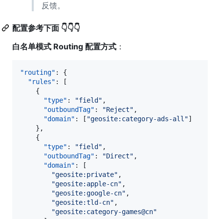
反馈。
配置参考下面 👇👇👇
白名单模式 Routing 配置方式
：
"routing"
: {

"rules"
: [

    {

"type"
: 
"
field
"
,

"outboundTag"
: 
"
Reject
"
,

"domain"
: [
"
geosite:category-ads-all
"
]

    },

    {

"type"
: 
"
field
"
,

"outboundTag"
: 
"
Direct
"
,

"domain"
: [

"
geosite:private
"
,

"
geosite:apple-cn
"
,

"
geosite:google-cn
"
,

"
geosite:tld-cn
"
,

"
geosite:category-games@cn
"