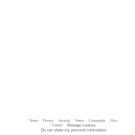
Terms
Privacy
Security
Status
Community
Docs
Footer
Footer
Contact
Manage cookies
navigation
Do not share my personal information