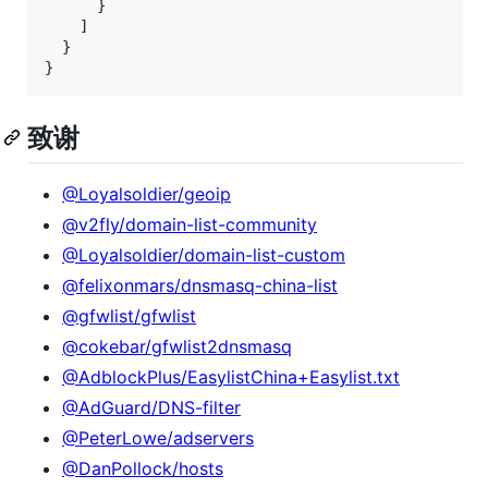
      }

    ]

  }

}
致谢
@Loyalsoldier/geoip
@v2fly/domain-list-community
@Loyalsoldier/domain-list-custom
@felixonmars/dnsmasq-china-list
@gfwlist/gfwlist
@cokebar/gfwlist2dnsmasq
@AdblockPlus/EasylistChina+Easylist.txt
@AdGuard/DNS-filter
@PeterLowe/adservers
@DanPollock/hosts