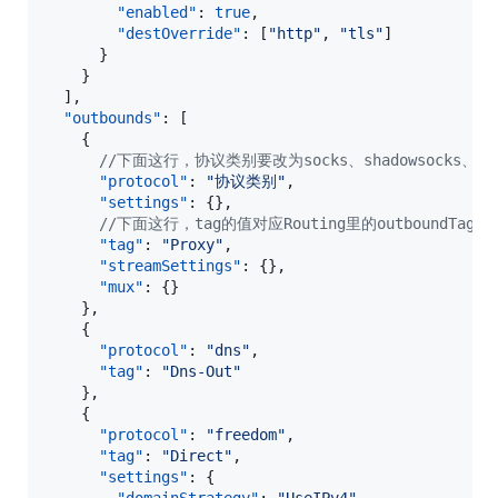
"enabled"
: 
true
,

"destOverride"
: [
"
http
"
, 
"
tls
"
]

      }

    }

  ],

"outbounds"
: [

    {

//
下面这行，协议类别要改为socks、shadowsocks、
"protocol"
: 
"
协议类别
"
,

"settings"
: {},

//
下面这行，tag的值对应Routing里的outboundTa
"tag"
: 
"
Proxy
"
,

"streamSettings"
: {},

"mux"
: {}

    },

    {

"protocol"
: 
"
dns
"
,

"tag"
: 
"
Dns-Out
"
    },

    {

"protocol"
: 
"
freedom
"
,

"tag"
: 
"
Direct
"
,

"settings"
: {
