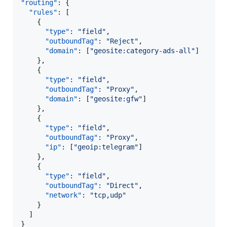
"routing"
: {

"rules"
: [

    {

"type"
: 
"
field
"
,

"outboundTag"
: 
"
Reject
"
,

"domain"
: [
"
geosite:category-ads-all
"
]

    },

    {

"type"
: 
"
field
"
,

"outboundTag"
: 
"
Proxy
"
,

"domain"
: [
"
geosite:gfw
"
]

    },

    {

"type"
: 
"
field
"
,

"outboundTag"
: 
"
Proxy
"
,

"ip"
: [
"
geoip:telegram
"
]

    },

    {

"type"
: 
"
field
"
,

"outboundTag"
: 
"
Direct
"
,

"network"
: 
"
tcp,udp
"
    }

  ]

}