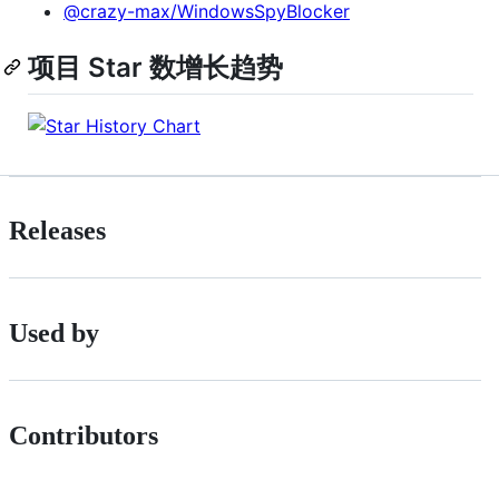
@crazy-max/WindowsSpyBlocker
项目 Star 数增长趋势
Releases
Used by
Contributors