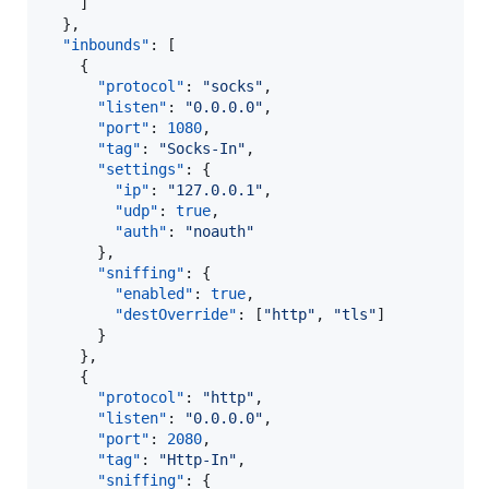
    ]

  },

"inbounds"
: [

    {

"protocol"
: 
"
socks
"
,

"listen"
: 
"
0.0.0.0
"
,

"port"
: 
1080
,

"tag"
: 
"
Socks-In
"
,

"settings"
: {

"ip"
: 
"
127.0.0.1
"
,

"udp"
: 
true
,

"auth"
: 
"
noauth
"
      },

"sniffing"
: {

"enabled"
: 
true
,

"destOverride"
: [
"
http
"
, 
"
tls
"
]

      }

    },

    {

"protocol"
: 
"
http
"
,

"listen"
: 
"
0.0.0.0
"
,

"port"
: 
2080
,

"tag"
: 
"
Http-In
"
,

"sniffing"
: {
