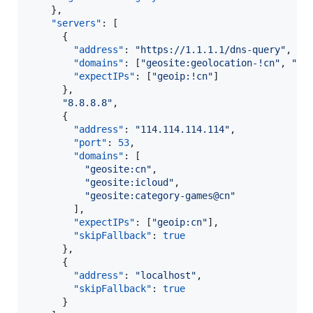
    },

"servers"
: [

      {

"address"
: 
"
https://1.1.1.1/dns-query
"
,

"domains"
: [
"
geosite:geolocation-!cn
"
, 
"
ge
"expectIPs"
: [
"
geoip:!cn
"
]

      },

"
8.8.8.8
"
,

      {

"address"
: 
"
114.114.114.114
"
,

"port"
: 
53
,

"domains"
: [

"
geosite:cn
"
,

"
geosite:icloud
"
,

"
geosite:category-games@cn
"
        ],

"expectIPs"
: [
"
geoip:cn
"
],

"skipFallback"
: 
true
      },

      {

"address"
: 
"
localhost
"
,

"skipFallback"
: 
true
      }
