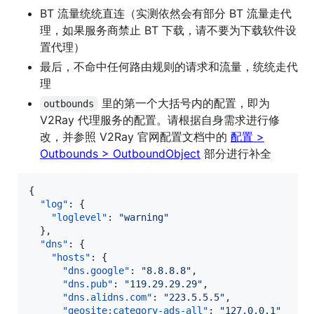
BT 流量统统直连（实测依然会有部分 BT 流量走代
理，如果服务商禁止 BT 下载，请不要为下载软件设
置代理）
最后，不命中任何路由规则的请求和流量，统统走代
理
里的第一个大括号内的配置，即为
outbounds
V2Ray 代理服务的配置。请根据自身需求进行修
改，并参照 V2Ray 官网配置文档中的
配置 >
Outbounds > OutboundObject
部分进行补全
{

"log"
: {

"loglevel"
: 
"
warning
"
  },

"dns"
: {

"hosts"
: {

"dns.google"
: 
"
8.8.8.8
"
,

"dns.pub"
: 
"
119.29.29.29
"
,

"dns.alidns.com"
: 
"
223.5.5.5
"
,

"geosite:category-ads-all"
: 
"
127.0.0.1
"