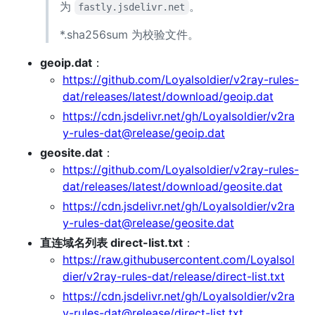
为
。
fastly.jsdelivr.net
*.sha256sum 为校验文件。
geoip.dat
：
https://github.com/Loyalsoldier/v2ray-rules-
dat/releases/latest/download/geoip.dat
https://cdn.jsdelivr.net/gh/Loyalsoldier/v2ra
y-rules-dat@release/geoip.dat
geosite.dat
：
https://github.com/Loyalsoldier/v2ray-rules-
dat/releases/latest/download/geosite.dat
https://cdn.jsdelivr.net/gh/Loyalsoldier/v2ra
y-rules-dat@release/geosite.dat
直连域名列表 direct-list.txt
：
https://raw.githubusercontent.com/Loyalsol
dier/v2ray-rules-dat/release/direct-list.txt
https://cdn.jsdelivr.net/gh/Loyalsoldier/v2ra
y-rules-dat@release/direct-list.txt