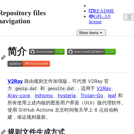
README
Repository files
GPL-3.0
navigation
license
More
items
简介
V2Ray
路由规则文件加强版，可代替 V2Ray 官
方
和
，适用于
V2Ray
、
geoip.dat
geosite.dat
Xray-core
、
mihomo
、
hysteria
、
Trojan-Go
、
leaf
和
所有使用上述内核的图形用户界面（GUI）版代理软件。
使用 GitHub Actions 北京时间每天早上 6 点自动构
建，保证规则最新。
规则文件生成方式