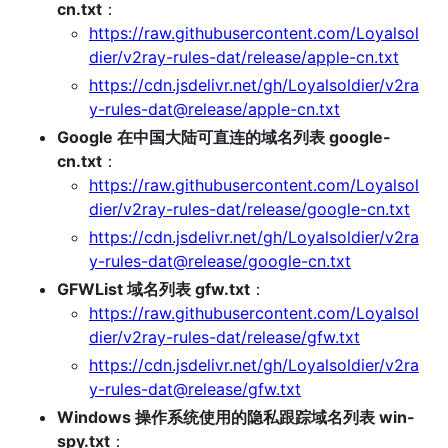
cn.txt
：
https://raw.githubusercontent.com/Loyalsol
dier/v2ray-rules-dat/release/apple-cn.txt
https://cdn.jsdelivr.net/gh/Loyalsoldier/v2ra
y-rules-dat@release/apple-cn.txt
Google 在中国大陆可直连的域名列表 google-
cn.txt
：
https://raw.githubusercontent.com/Loyalsol
dier/v2ray-rules-dat/release/google-cn.txt
https://cdn.jsdelivr.net/gh/Loyalsoldier/v2ra
y-rules-dat@release/google-cn.txt
GFWList 域名列表 gfw.txt
：
https://raw.githubusercontent.com/Loyalsol
dier/v2ray-rules-dat/release/gfw.txt
https://cdn.jsdelivr.net/gh/Loyalsoldier/v2ra
y-rules-dat@release/gfw.txt
Windows 操作系统使用的隐私跟踪域名列表 win-
spy.txt
：