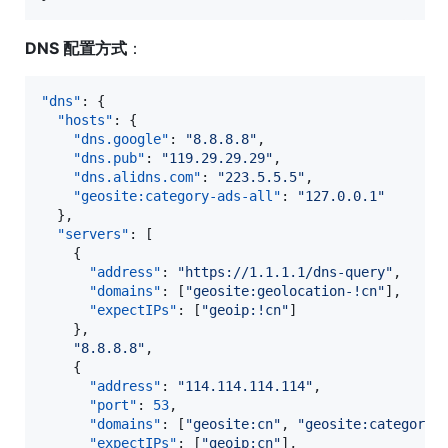
DNS 配置方式
：
"dns"
: {

"hosts"
: {

"dns.google"
: 
"
8.8.8.8
"
,

"dns.pub"
: 
"
119.29.29.29
"
,

"dns.alidns.com"
: 
"
223.5.5.5
"
,

"geosite:category-ads-all"
: 
"
127.0.0.1
"
  },

"servers"
: [

    {

"address"
: 
"
https://1.1.1.1/dns-query
"
,

"domains"
: [
"
geosite:geolocation-!cn
"
],

"expectIPs"
: [
"
geoip:!cn
"
]

    },

"
8.8.8.8
"
,

    {

"address"
: 
"
114.114.114.114
"
,

"port"
: 
53
,

"domains"
: [
"
geosite:cn
"
, 
"
geosite:category-
"expectIPs"
: [
"
geoip:cn
"
],
