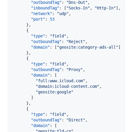
"outboundTag"
: 
"
Dns-Out
"
,

"inboundTag"
: [
"
Socks-In
"
, 
"
Http-In
"
],

"network"
: 
"
udp
"
,

"port"
: 
53
      },

      {

"type"
: 
"
field
"
,

"outboundTag"
: 
"
Reject
"
,

"domain"
: [
"
geosite:category-ads-all
"
]

      },

      {

"type"
: 
"
field
"
,

"outboundTag"
: 
"
Proxy
"
,

"domain"
: [

"
full:www.icloud.com
"
,

"
domain:icloud-content.com
"
,

"
geosite:google
"
        ]

      },

      {

"type"
: 
"
field
"
,

"outboundTag"
: 
"
Direct
"
,

"domain"
: [

"
geosite:tld-cn
"
,
