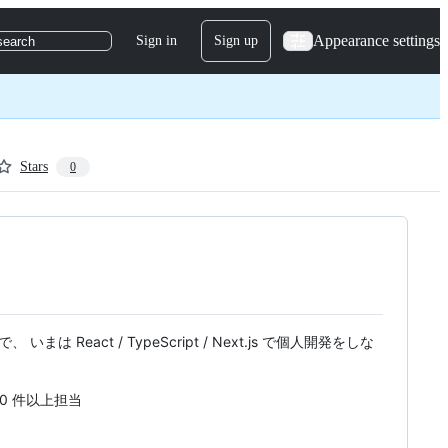
Appearance settings
Sign in
Sign up
search
Stars
0
React / TypeScript / Next.js で個人開発をしな
0 件以上担当