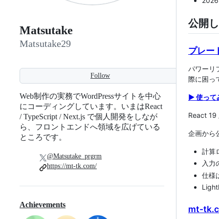
202
公開
Matsutake
Matsutake29
プレー
パワーリ
Follow
際に困っ
Web制作の実務でWordPressサイトを中心
▶ 使って
にコーディングしています。いまはReact
React 19 
/ TypeScript / Next.js で個人開発をしなが
ら、フロントエンドへ領域を広げている
企画から
ところです。
計算ロ
@Matsutake_prgrm
入力
https://mt-tk.com/
仕様は
Ligh
Achievements
mt-tk.