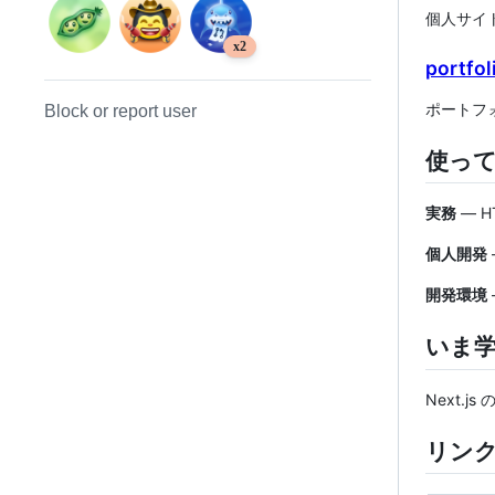
個人サイト
x2
portfol
ポートフォリ
Block or report user
使っ
実務
— HT
個人開発
—
開発環境
—
いま
Next.
リン