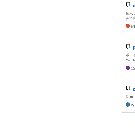
個人サ
みで
H
p
ポート
Vanil
C
z
Zenn a
Py