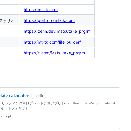
https://mt-tk.com
フォリオ
https://portfolio.mt-tk.com
https://zenn.dev/matsutake_prgrm
https://mt-tk.com/life_builder/
https://x.com/Matsutake_prgrm
ng
late-calculator
Public
フティング向けプレート計算アプリ | Vite + React + TypeScript + Tailwind
S（ポートフォリオ）
peScript