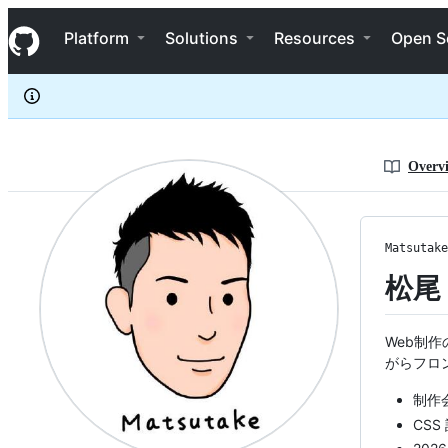
Matsutake29
S
Matsutake29
Navigation Menu
k
Platform
Solutions
Resources
Open S
i
p
t
o
c
o
n
Overv
t
e
n
t
Matsutake
松尾 
Web制作の
がらフロ
制作
CSS