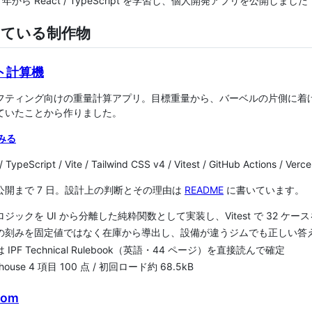
6 年から React / TypeScript を学習し、個人開発アプリを公開しました
している制作物
ト計算機
フティング向けの重量計算アプリ。目標重量から、バーベルの片側に着
ていたことから作りました。
みる
/ TypeScript / Vite / Tailwind CSS v4 / Vitest / GitHub Actions / Verce
公開まで 7 日。設計上の判断とその理由は
README
に書いています。
ジックを UI から分離した純粋関数として実装し、Vitest で 32 ケー
の刻みを固定値ではなく在庫から導出し、設備が違うジムでも正しい答
 IPF Technical Rulebook（英語・44 ページ）を直接読んで確定
thouse 4 項目 100 点 / 初回ロード約 68.5kB
com