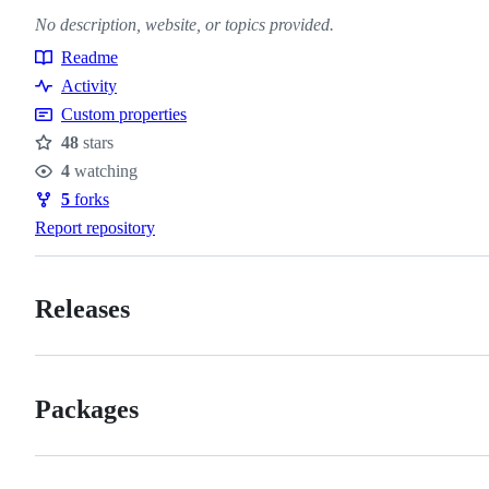
No description, website, or topics provided.
Readme
Resources
Activity
Custom properties
48
stars
Stars
4
watching
Watchers
5
forks
Forks
Report repository
Releases
Packages