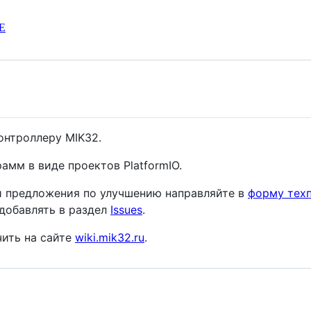
E
онтроллеру MIK32.
мм в виде проектов PlatformIO.
и предложения по улучшению направляйте в
форму тех
добавлять в раздел
Issues
.
ить на сайте
wiki.mik32.ru
.