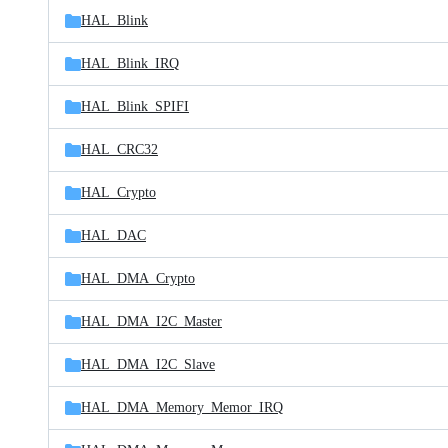
HAL_Blink
HAL_Blink_IRQ
HAL_Blink_SPIFI
HAL_CRC32
HAL_Crypto
HAL_DAC
HAL_DMA_Crypto
HAL_DMA_I2C_Master
HAL_DMA_I2C_Slave
HAL_DMA_Memory_Memor_IRQ