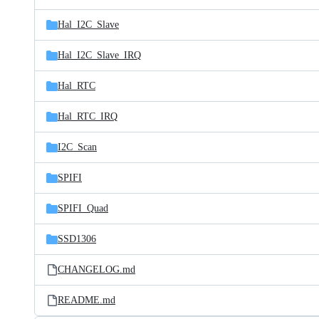
Hal_I2C_Slave
Hal_I2C_Slave_IRQ
Hal_RTC
Hal_RTC_IRQ
I2C_Scan
SPIFI
SPIFI_Quad
SSD1306
CHANGELOG.md
README.md