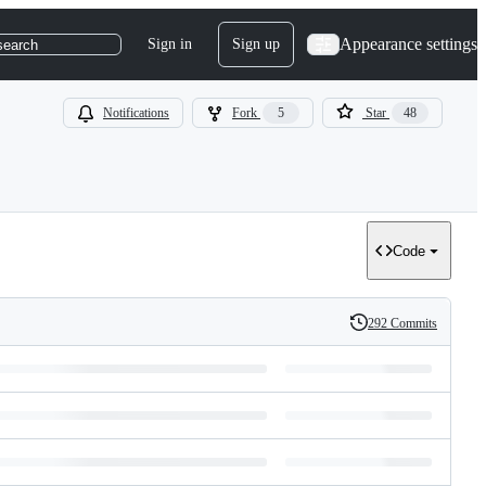
Appearance settings
Sign in
Sign up
search
Notifications
Fork
5
Star
48
Code
292 Commits
History