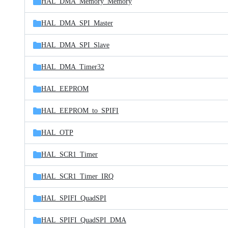
HAL_DMA_Memory_Memory
HAL_DMA_SPI_Master
HAL_DMA_SPI_Slave
HAL_DMA_Timer32
HAL_EEPROM
HAL_EEPROM_to_SPIFI
HAL_OTP
HAL_SCR1_Timer
HAL_SCR1_Timer_IRQ
HAL_SPIFI_QuadSPI
HAL_SPIFI_QuadSPI_DMA