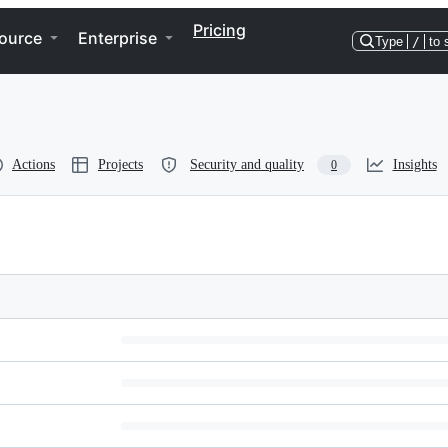
Pricing
ource
Enterprise
Type
/
to 
Actions
Projects
Security and quality
Insights
0