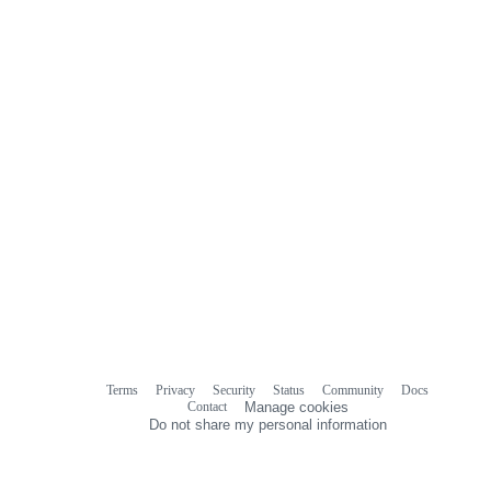
Terms
Privacy
Security
Status
Community
Docs
Footer
Footer
Contact
Manage cookies
navigation
Do not share my personal information
© 2026 GitHub, Inc.