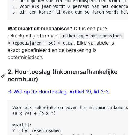
1. De oppbouw van het ouderdomspensioen vindt plaat
2. Voor elk jaar wordt 2 percent van het ouderdomsp
Wat maakt dit mechanisch?
Dit is een pure
rekenkundige formule:
uitkering = basispensioen 
. Elke variabele is
× (opbouwjaren ÷ 50) × 0.02
exact gedefinieerd en de berekening is
deterministisch.
2. Huurtoeslag (Inkomensafhankelijke
normhuur)
→ Wet op de Huurtoeslag, Artikel 19, lid 2-3
Voor elk rekeninkomen boven het minimum-inkomenspun
(a x Y²) + (b x Y)

waarbij:

Y = het rekeninkomen
