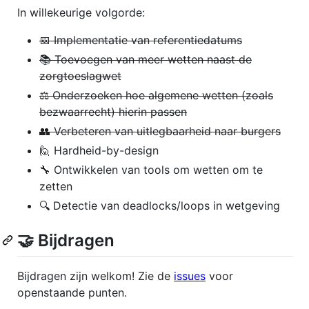
In willekeurige volgorde:
📅 Implementatie van referentiedatums
📚 Toevoegen van meer wetten naast de
zorgtoeslagwet
⚖️ Onderzoeken hoe algemene wetten (zoals
bezwaarrecht) hierin passen
👥 Verbeteren van uitlegbaarheid naar burgers
🙋 Hardheid-by-design
🔧 Ontwikkelen van tools om wetten om te
zetten
🔍 Detectie van deadlocks/loops in wetgeving
🤝 Bijdragen
Bijdragen zijn welkom! Zie de
issues
voor
openstaande punten.