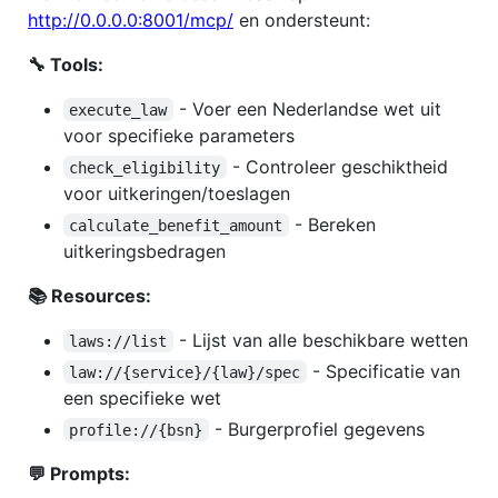
http://0.0.0.0:8001/mcp/
en ondersteunt:
🔧 Tools:
- Voer een Nederlandse wet uit
execute_law
voor specifieke parameters
- Controleer geschiktheid
check_eligibility
voor uitkeringen/toeslagen
- Bereken
calculate_benefit_amount
uitkeringsbedragen
📚 Resources:
- Lijst van alle beschikbare wetten
laws://list
- Specificatie van
law://{service}/{law}/spec
een specifieke wet
- Burgerprofiel gegevens
profile://{bsn}
💬 Prompts: