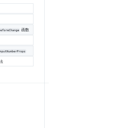
函数
beforeChange
nputNumberProps
法