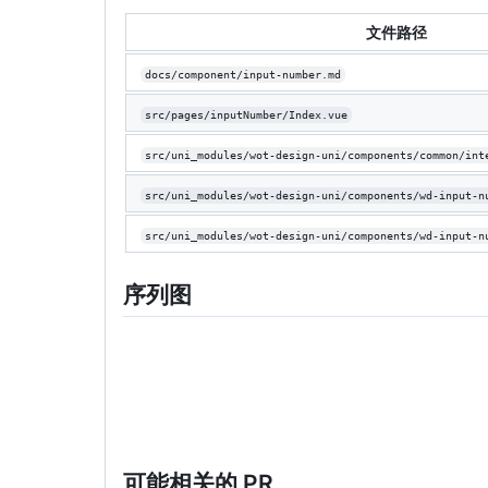
文件路径
docs/component/input-number.md
src/pages/inputNumber/Index.vue
src/uni_modules/wot-design-uni/components/common/int
src/uni_modules/wot-design-uni/components/wd-input-n
src/uni_modules/wot-design-uni/components/wd-input-n
序列图
可能相关的 PR