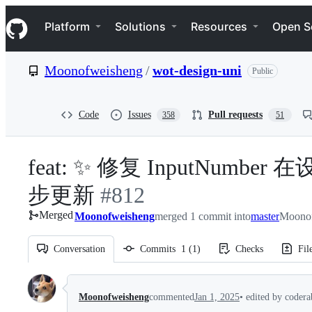
S
Navigation Menu
k
Platform
Solutions
Resources
Open S
i
p
t
Moonofweisheng
/
wot-design-uni
Public
o
c
o
n
Code
Issues
Pull requests
358
51
t
e
n
feat: ✨ 修复 InputNum
t
步更新
-
#
812
Merged
Moonofweisheng
#
812
merged 1 commit into
master
Moonof
Conversation
Commits
1
(
1
)
Checks
Fil
Conversation
Moonofweisheng
commented
Jan 1, 2025
•
edited by codera