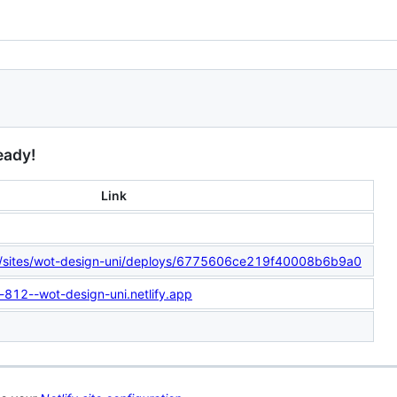
eady!
Link
com/sites/wot-design-uni/deploys/6775606ce219f40008b6b9a0
-812--wot-design-uni.netlify.app