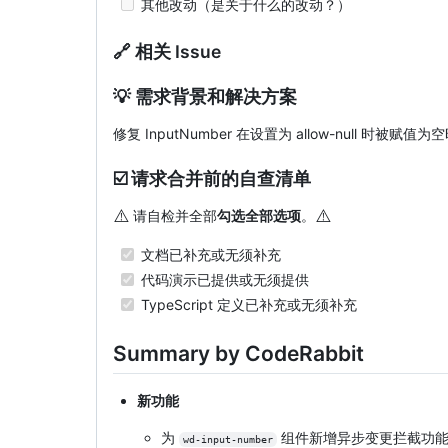
其他改动（是关于什么的改动？）
🔗 相关 Issue
💡 需求背景和解决方案
修复 InputNumber 在设置为 allow-null 
☑️ 请求合并前的自查清单
⚠️
⚠️
请自检并全部
勾选全部选项
。
文档已补充或无须补充
代码演示已提供或无须提供
TypeScript 定义已补充或无须补充
Summary by CodeRabbit
新功能
为
组件新增异步变更拦截功
wd-input-number