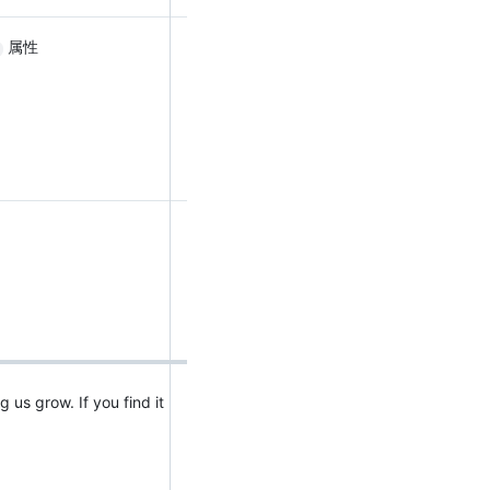
属性
us grow. If you find it