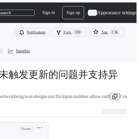
Appearance settings
Sign in
Sign up
search
Notifications
Fork
339
Star
2.3k
Insights
被赋值为空时未触发更新的问题并支持异
fweisheng/wot-design-uni:fix/input-number-allow-null
Copy head
Owner