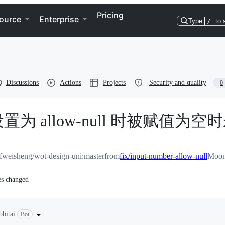
Pricing
ource
Enterprise
Type
/
to 
Discussions
Actions
Projects
Security and quality
0
ber 在设置为 allow-null 时
weisheng/wot-design-uni:master
from
fix/input-number-allow-null
Moono
es changed
bbitai
Bot