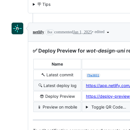
🪧 Tips
•
edited
netlify
commented
Jan 1, 2025
Bot
✅
Deploy Preview for
wot-design-uni
r
Name
🔨
Latest commit
f9a3831
🔍
Latest deploy log
https://app.netlify.
😎
Deploy Preview
https://deploy-preview
📱
Preview on mobile
Toggle QR Code...