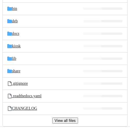
files
bin
deb
docs
kiosk
lib
share
.gitignore
.readthedocs.yaml
CHANGELOG
View all files