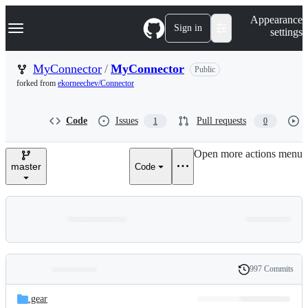
S
Navigation Menu
Appearance
k
Sign in
settings
i
p
t
MyConnector
/
MyConnector
Public
o
forked from
ekorneechev/Connector
c
o
n
Code
Issues
Pull requests
1
0
t
e
n
Open more actions menu
t
master
Code
997 Commits
Folders
History
Latest
and
.gear
commit