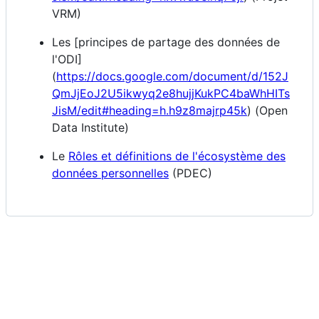
VRM)
Les [principes de partage des données de
l'ODI]
(
https://docs.google.com/document/d/152J
QmJjEoJ2U5ikwyq2e8hujjKukPC4baWhHITs
JisM/edit#heading=h.h9z8majrp45k
) (Open
Data Institute)
Le
Rôles et définitions de l'écosystème des
données personnelles
(PDEC)