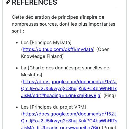
RÉFÉRENCES
Cette déclaration de principes s'inspire de
nombreuses sources, dont les plus importantes
sont :
Les [Principes MyData]
(
https://github.com/okffi/mydata
) (Open
Knowledge Finland)
La [Charte des données personnelles de
MesInfos]
(
https://docs.google.com/document/d/152J
QmJjEoJ2U5ikwyq2e8hujjKukPC4baWhHITs
JisM/edit#heading=h.qn9xmj8uw8ja
) (Fing)
Les [Principes du projet VRM]
(
https://docs.google.com/document/d/152J
QmJjEoJ2U5ikwyq2e8hujjKukPC4baWhHITs
JisM/edit#heading=h.wwuoeihq76ji
) (Projet