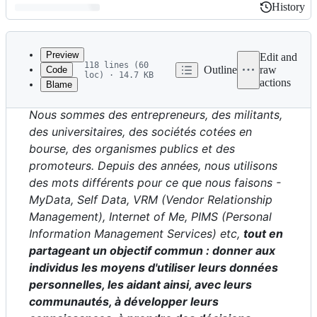
History
History
Latest
commit
Preview
Edit and
118 lines (60
Outline
raw
Code
loc) · 14.7 KB
actions
Blame
File
metadata
Nous sommes des entrepreneurs, des militants,
and
des universitaires, des sociétés cotées en
controls
bourse, des organismes publics et des
promoteurs. Depuis des années, nous utilisons
des mots différents pour ce que nous faisons -
MyData, Self Data, VRM (Vendor Relationship
Management), Internet of Me, PIMS (Personal
Information Management Services) etc,
tout en
partageant un objectif commun : donner aux
individus les moyens d'utiliser leurs données
personnelles, les aidant ainsi, avec leurs
communautés, à développer leurs