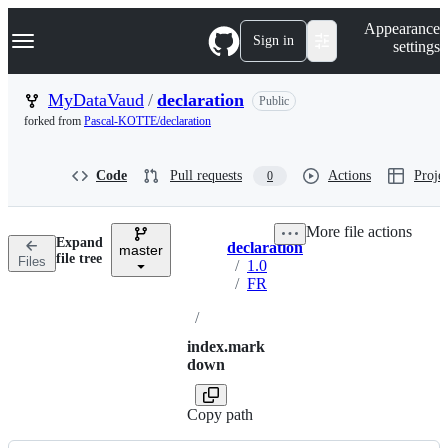
S
Navigation Menu
Appearance
k
Sign in
settings
i
p
t
MyDataVaud
/
declaration
Public
o
forked from
Pascal-KOTTE/declaration
c
o
n
Code
Pull requests
Actions
Projec
0
t
e
n
More file actions
t
Expand
declaration
master
Breadcrumbs
file tree
Files
/
1.0
/
FR
/
index.mark
down
Copy path