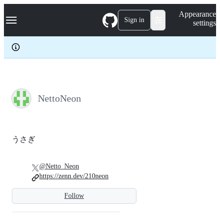
S
Navigation Menu
Appearance
k
Sign in
settings
i
p
t
o
c
o
n
t
e
NettoNeon
n
t
うさぎ
@Netto_Neon
https://zenn.dev/210neon
Follow