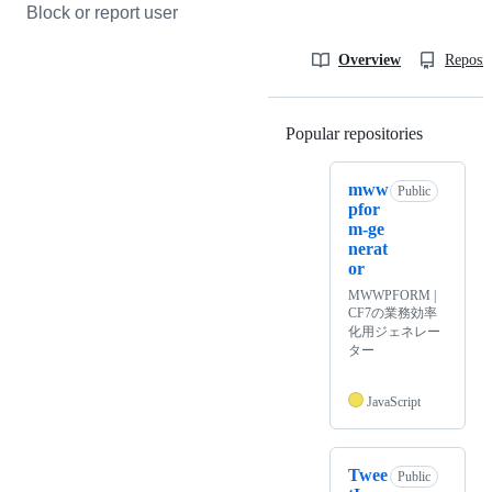
Block or report user
Overview
Reposit
Popular repositories
Loading
mww
Public
pfor
m-ge
nerat
or
MWWPFORM |
CF7の業務効率
化用ジェネレー
ター
JavaScript
Twee
Public