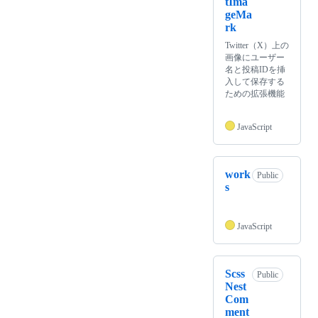
tIma
geMa
rk
Twitter（X）上の
画像にユーザー
名と投稿IDを挿
入して保存する
ための拡張機能
JavaScript
work
Public
s
JavaScript
Scss
Public
Nest
Com
ment