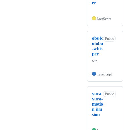
er
JavaScript
obs-k
Public
otoba
-whis
per
wip
TypeScript
yura
Public
yura-
motio
n-illu
sion