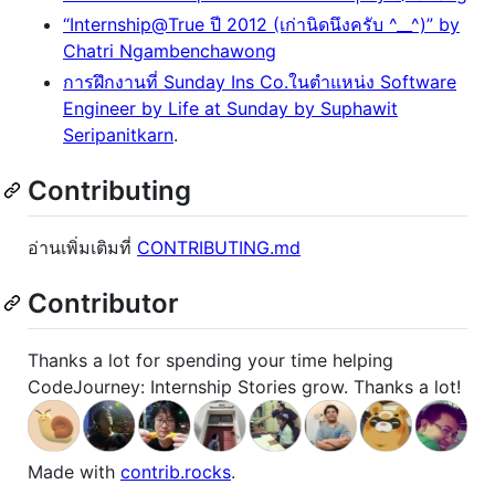
“Internship@True ปี 2012 (เก่านิดนึงครับ ^__^)” by
Chatri Ngambenchawong
การฝึกงานที่ Sunday Ins Co.ในตำแหน่ง Software
Engineer by Life at Sunday by Suphawit
Seripanitkarn
.
Contributing
อ่านเพิ่มเติมที่
CONTRIBUTING.md
Contributor
Thanks a lot for spending your time helping
CodeJourney: Internship Stories grow. Thanks a lot!
Made with
contrib.rocks
.