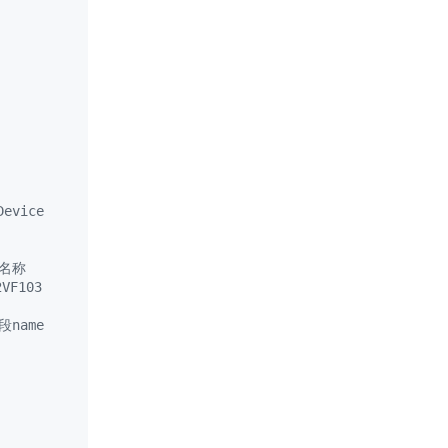
vice
d名称
F103
name