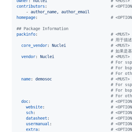
owner
: 
nuclei                           
#
 <MUST
contributors
:                           
#
 <OPT
    - 
author_name, author_email
homepage
:                               
#
 <OPT
#
# Package Information
packinfo
:                               
#
 <MUST> 
#
 用于描
core_vendor
: 
Nuclei                   
#
 <MUST
#
 如果是基
vendor
: 
Nuclei                        
#
 <MUST> 
#
 For 
#
 For 
#
 For ot
name
: 
demosoc                         
#
 <MUST
#
 For 
#
 For b
#
 For 
doc
:                                  
#
 <OPT
website
:                            
#
 <OPTI
sch
:                                
#
 <OPTI
datasheet
:                          
#
 <OPTI
usermanual
:                         
#
 <OPTION
extra
:                              
#
 <OPTI