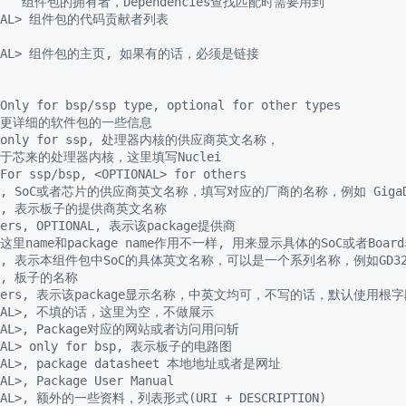
>    组件包的拥有者，Dependencies查找匹配时需要用到
IONAL> 组件包的代码贡献者列表
IONAL> 组件包的主页, 如果有的话，必须是链接
Only for bsp/ssp type, optional for other types
述更详细的软件包的一些信息
> only for ssp, 处理器内核的供应商英文名称，
于芯来的处理器内核，这里填写Nuclei
For ssp/bsp, <OPTIONAL> for others
ssp, SoC或者芯片的供应商英文名称，填写对应的厂商的名称，例如 GigaDe
bsp, 表示板子的提供商英文名称
hers, OPTIONAL, 表示该package提供商
> 这里name和package name作用不一样, 用来显示具体的SoC或者Boar
ssp, 表示本组件包中SoC的具体英文名称，可以是一个系列名称，例如GD32V
sp, 板子的名称
others, 表示该package显示名称，中英文均可，不写的话，默认使用根字段
IONAL>, 不填的话，这里为空，不做展示
ONAL>, Package对应的网站或者访问用问斩
ONAL> only for bsp, 表示板子的电路图
ONAL>, package datasheet 本地地址或者是网址
AL>, Package User Manual
ONAL>, 额外的一些资料，列表形式(URI + DESCRIPTION)