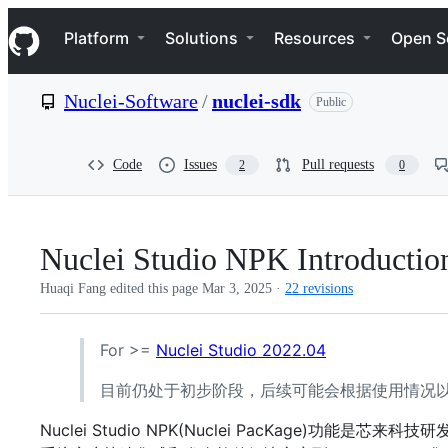
S
Navigation Menu
k
Platform
Solutions
Resources
Open S
i
p
t
Nuclei-Software
/
nuclei-sdk
Public
o
c
o
n
Code
Issues
Pull requests
2
0
t
e
n
t
Nuclei Studio NPK Introductio
Huaqi Fang edited this page
Mar 3, 2025
·
22 revisions
For >=
Nuclei Studio 2022.04
目前仍处于初步阶段，后续可能会根据使用情况以
Nuclei Studio NPK(Nuclei PacKage)功