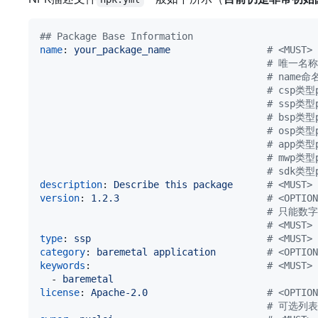
#
# Package Base Information
name
: 
your_package_name                 
#
 <MUS
#
 唯一名称I
#
 name
#
 csp类型p
#
 ssp类型p
#
 bsp类型p
#
 osp类型p
#
 app类型p
#
 mwp类型p
#
 sdk类型p
description
: 
Describe this package      
#
 <MUST
version
: 
1.2.3                          
#
 <OPT
#
 只能数字
#
 <MUST
type
: 
ssp                               
#
 <MUST>
category
: 
baremetal application         
#
 <OPT
keywords
:                               
#
 <MUS
  - 
baremetal
license
: 
Apache-2.0                     
#
 <OPT
#
 可选列表 G