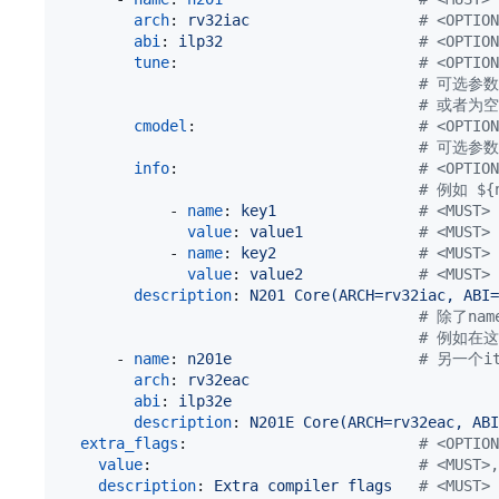
arch
: 
rv32iac                   
#
 <OPTI
abi
: 
ilp32                      
#
 <OPTI
tune
:                           
#
 <OPTI
#
 可选参数有 
#
 或者为空
cmodel
:                         
#
 <OPTI
#
 可选参数有
info
:                           
#
 <OPTI
#
 例如 ${n
            - 
name
: 
key1                
#
 <MUST
value
: 
value1             
#
 <MUST>
            - 
name
: 
key2                
#
 <MUST>
value
: 
value2             
#
 <MUST>
description
: 
N201 Core(ARCH=rv32iac, ABI=
#
 除了nam
#
 例如在这
      - 
name
: 
n201e                     
#
 另一个it
arch
: 
rv32eac
abi
: 
ilp32e
description
: 
N201E Core(ARCH=rv32eac, ABI
extra_flags
:                          
#
 <OPTI
value
:                              
#
 <MUS
description
: 
Extra compiler flags   
#
 <MUS