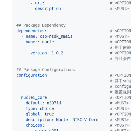
      - 
uri
:                            
#
 <OPTION
description
:                    
#
 <MUST>
#
# Package Dependency
dependencies
:                           
#
 <OPTI
  - 
name
: 
csp-nsdk_nmsis                
#
 <MUS
owner
: 
nuclei                       
#
 <OPTION
#
 用于依赖特
version
: 
1.0.2                    
#
 <OPTION
#
 并且会自
#
# Package Configurations
configuration
:                          
#
 <OPT
#
 其中sdk
#
 confi
#
 覆盖规则为 
nuclei_core
:                          
#
 <OPTI
default
: 
n307fd                     
#
 <MUS
type
: 
choice                        
#
 <MUST>
global
: 
true                        
#
 <OPTI
description
: 
Nuclei RISC-V Core     
#
 <MUS
choices
:                            
#
 <MUST>
      - 
name
: 
n201
#
 <MUST>