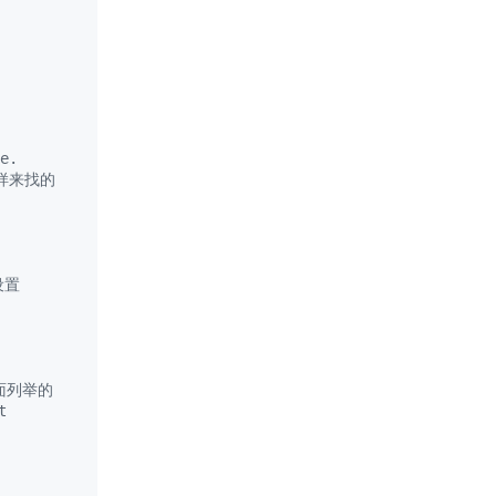
e.
这样来找的
设置
里面列举的
t