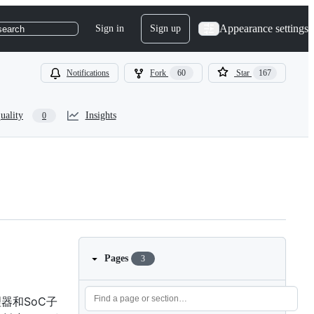
Appearance settings
Sign in
Sign up
search
Notifications
Fork
60
Star
167
uality
Insights
0
Pages
3
理器和SoC子