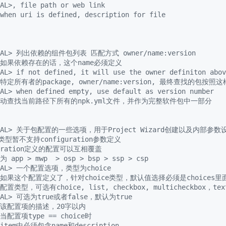
AL>, file path or web link
 when uri is defined, description for file
ONAL> 列出依赖的组件包列表 匹配方式 owner/name:version
T> 如果依赖存在的话，这个name必须定义
AL> if not defined, it will use the owner definiton abov
定所有者的package, owner/name:version, 最终查找的包按照
AL> when defined empty, use default as version number
动查找当前路径下所有的npk.yml文件，并作为完整软件包中一部分
IONAL> 关于包配置的一些选项，用于Project Wizard创建以及内部参数
类型暂不支持configuration参数定义
guration定义的配置可以互相覆盖
app > mwp  > osp > bsp > ssp > csp
ONAL> 一个配置选项，类型为choice
T> 如果这个配置定义了，针对choice类型，默认值选择必须是choices
 配置类型，可选有choice, list, checkbox, multicheckbox，tex
ONAL> 可选为true或者false，默认为true
T> 该配置项的描述，20字以内
 当配置项type == choice时
 item中必须包含name和description